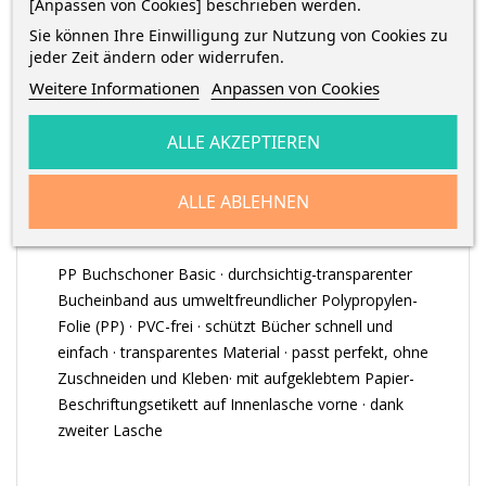
[Anpassen von Cookies] beschrieben werden.
Sie können Ihre Einwilligung zur Nutzung von Cookies zu
jeder Zeit ändern oder widerrufen.
Weitere Informationen
Anpassen von Cookies
BESCHREIBUNG
ALLE AKZEPTIEREN
ARTIKELDETAILS
ALLE ABLEHNEN
PP Buchschoner Basic · d
urchsichtig-transparenter
Bucheinband aus umweltfreundlicher Polypropylen-
Folie (PP)
· PVC-frei
· schützt Bücher schnell und
einfach · transparentes Material · passt perfekt, ohne
Zuschneiden und Kleben· mit aufgeklebtem Papier-
Beschriftungsetikett auf Innenlasche vorne · d
ank
zweiter Lasche