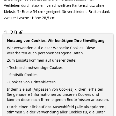
Verkleben durch stabilen, verschweißten Kantenschutz ohne
Klebstoff · Breite 54 cm · geeignet für verchiedene Breiten d
ank
zweiter Lasche
· Höhe 28,5 cm
1,29 €
Nutzung von Cookies: Wir benötigen Ihre Einwilligung
zzgl. Versandkosten
*
inkl. MwSt.
Lieferung in 2-5 Werktagen*
Wir verwenden auf dieser Webseite Cookies. Diese
verarbeiten auch personenbezogene Daten.
Menge
Zum Einsatz kommen auf unserer Seite:
- Technisch notwendige Cookies
- Statistik-Cookies
IN DEN WARENKORB
0
- Cookies von Drittanbietern

Auf Lager
Indem Sie auf [Anpassen von Cookies] klicken, erhalten
Sie genauere Informationen zu unseren Cookies und
können diese nach Ihren eigenen Bedürfnissen anpassen.
Sofort kaufen
und erhalte die Bestellung
zwischen
Durch einen Klick auf das Auswahlfeld [Alle akzeptieren]
Dienstag 11 August
und
Donnerstag 13 August
mit
DHL
stimmen Sie der Verwendung aller Cookies zu, die unter