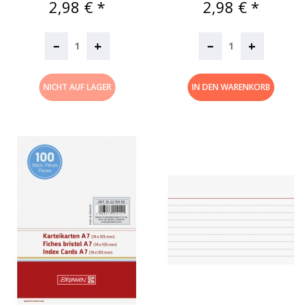
Preis
Preis
2,98 € *
2,98 € *
–
–
+
+
NICHT AUF LAGER
IN DEN WARENKORB