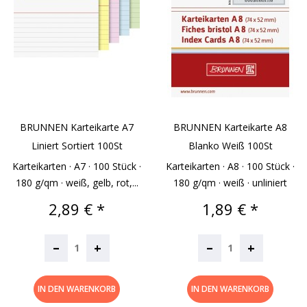
BRUNNEN Karteikarte A7
BRUNNEN Karteikarte A8
Liniert Sortiert 100St
Blanko Weiß 100St
Karteikarten · A7 · 100 Stück ·
Karteikarten · A8 · 100 Stück ·
180 g/qm · weiß, gelb, rot,...
180 g/qm · weiß · unliniert
Preis
Preis
2,89 € *
1,89 € *
–
–
+
+
IN DEN WARENKORB
IN DEN WARENKORB