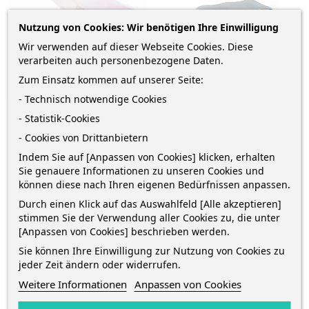
Nutzung von Cookies: Wir benötigen Ihre Einwilligung
Wir verwenden auf dieser Webseite Cookies. Diese
verarbeiten auch personenbezogene Daten.
Zum Einsatz kommen auf unserer Seite:
- Technisch notwendige Cookies
- Statistik-Cookies
HAN Karteibox "Croco" · DIN
HAN Karteibox "Croco" · DIN
- Cookies von Drittanbietern
A8 · Pink
A8 · Blau
Indem Sie auf [Anpassen von Cookies] klicken, erhalten
Sie genauere Informationen zu unseren Cookies und
Lernkarteikasten · "Croco" ·
Karteibox DIN A8 quer · Blau-
können diese nach Ihren eigenen Bedürfnissen anpassen.
DIN A8 · pink · für bis zu 800...
transluzent · Für bis zu 500...
Durch einen Klick auf das Auswahlfeld [Alle akzeptieren]
Preis
Preis
16,54 € *
16,54 € *
stimmen Sie der Verwendung aller Cookies zu, die unter
[Anpassen von Cookies] beschrieben werden.
Sie können Ihre Einwilligung zur Nutzung von Cookies zu
–
–
+
+
jeder Zeit ändern oder widerrufen.
Weitere Informationen
Anpassen von Cookies
IN DEN WARENKORB
IN DEN WARENKORB