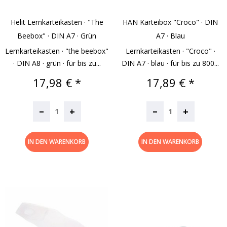
Helit Lernkarteikasten · "the
HAN Karteibox "Croco" · DIN
Beebox" · DIN A7 · Grün
A7 · Blau
Lernkarteikasten · "the beebox"
Lernkarteikasten · "Croco" ·
· DIN A8 · grün · für bis zu...
DIN A7 · blau · für bis zu 800...
Preis
Preis
17,98 € *
17,89 € *
–
–
+
+
IN DEN WARENKORB
IN DEN WARENKORB