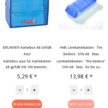
BRUNNEN Karteibox A8 Gefüllt
Helit Lernkarteikasten · The
Azur
Beebox · DIN A8 · Blau
Karteibox azur für Karteikarten
Lernkarteikasten · "the beebox"
A8 gefüllt mit 100 linierten...
· DIN A8 · blau · für bis zu...
Preis
Preis
5,29 € *
13,98 € *
–
–
+
+
IN DEN WARENKORB
NICHT AUF LAGER