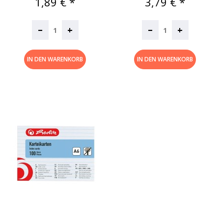
Preis
Preis
1,89 € *
3,79 € *
–
–
+
+
IN DEN WARENKORB
IN DEN WARENKORB