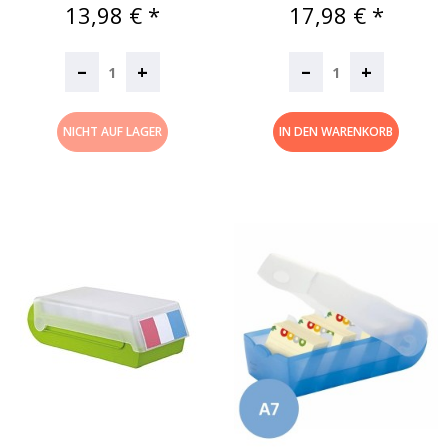
Preis
Preis
13,98 € *
17,98 € *
–
–
+
+
NICHT AUF LAGER
IN DEN WARENKORB