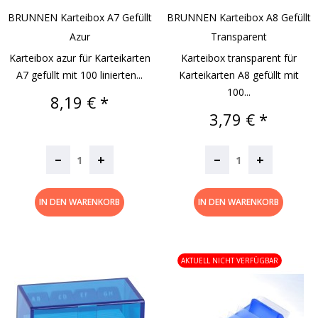
BRUNNEN Karteibox A7 Gefüllt
BRUNNEN Karteibox A8 Gefüllt
Azur
Transparent
Karteibox azur für Karteikarten
Karteibox transparent für
A7 gefüllt mit 100 linierten...
Karteikarten A8 gefüllt mit
100...
Preis
8,19 € *
Preis
3,79 € *
–
–
+
+
IN DEN WARENKORB
IN DEN WARENKORB
AKTUELL NICHT VERFÜGBAR