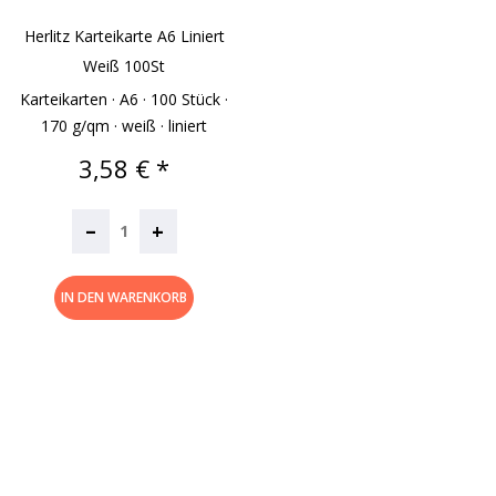
Herlitz Karteikarte A6 Liniert
Weiß 100St
Karteikarten · A6 · 100 Stück ·
170 g/qm · weiß · liniert
Preis
3,58 € *
–
+
IN DEN WARENKORB