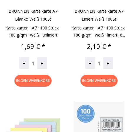
BRUNNEN Karteikarte A7
BRUNNEN Karteikarte A7
Blanko Weiß 100St
Liniert Weiß 100St
Karteikarten · A7 · 100 Stück ·
Karteikarten · A7 · 100 Stück ·
180 g/qm · weiß · unliniert
180 g/qm · weiß · liniert, 6...
Preis
Preis
1,69 € *
2,10 € *
–
–
+
+
IN DEN WARENKORB
IN DEN WARENKORB