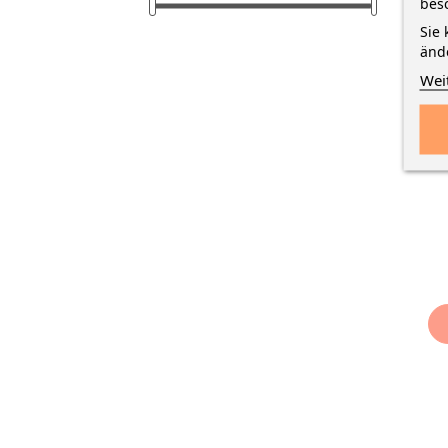
bes
F
Sie 
G
änd
Wei
foli
· 20