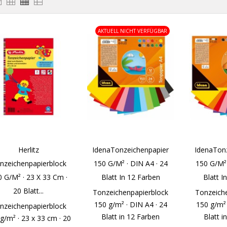
AKTUELL NICHT VERFÜGBAR
Herlitz
IdenaTonzeichenpapier
IdenaTon
nzeichenpapierblock
150 G/m² · DIN A4 · 24
150 G/m² 
 G/m² · 23 X 33 Cm ·
Blatt In 12 Farben
Blatt I
20 Blatt...
Tonzeichenpapierblock
Tonzeich
150 g/m² · DIN A4 · 24
150 g/m² 
nzeichenpapierblock
Blatt in 12 Farben
Blatt i
g/m² · 23 x 33 cm · 20