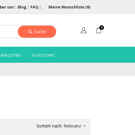
ber uns
|
Blog
|
FAQ
|
Meine Wunschliste (
0
)
0
Suche
RIALLISTEN
SCHULSTART
Sortiert nach:
Relevanz
keyboard_arrow_down