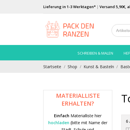
Lieferung in 1-3 Werktagen*
|
Versand 5,90€, a
SCHREIBEN & MALEN
HEF
Startseite
Shop
Kunst & Basteln
Bast
T
MATERIALLISTE
ERHALTEN?
Einfach
Materialliste hier
6 
hochladen
(bitte mit Name der
Stadt, Schule und