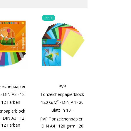
NEU
zeichenpapier
PVP
· DIN A3 · 12
Tonzeichenpapierblock
n 12 Farben
120 G/m² · DIN A4 · 20
Blatt In 10...
enpapierblock
· DIN A3 · 12
PVP Tonzeichenpapier ·
n 12 Farben
DIN A4 · 120 g/m² · 20