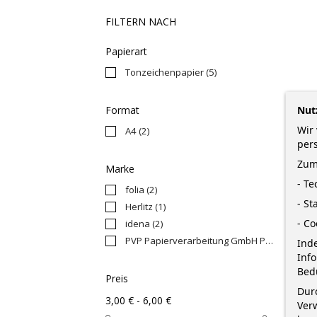
FILTERN NACH
Papierart
Tonzeichenpapier
(5)
Nut
Format
Wir 
A4
(2)
per
Zum
A
Marke
- T
folia
(2)
- St
Herlitz
(1)
- Co
idena
(2)
PVP Papierverarbeitung GmbH Penig
(1)
Inde
Inf
Bed
Preis
Durc
3,00 € - 6,00 €
Verw