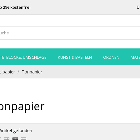
b 29€ kostenfrei
Ü
TE, BLÖCKE, UMSCHLÄGE
KUNST & BASTELN
ORDNEN
MATE
elpapier
Tonpapier
onpapier
Artikel gefunden