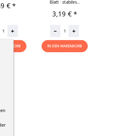
Blatt · stabiles...
is
49 € *
Preis
3,19 € *
–
+
+
 WARENKORB
IN DEN WARENKORB
nen
der