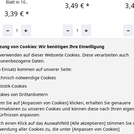
Blatt in 10...
Preis
Pre
3,49 € *
3,
Preis
3,39 € *
–
–
–
+
+
IN DEN WARENKORB
NICHT AUF LAGER
IN DEN
zung von Cookies: Wir benötigen Ihre Einwilligung
verwenden auf dieser Webseite Cookies. Diese verarbeiten auch
sonenbezogene Daten.
 Einsatz kommen auf unserer Seite:
KTUELL NICHT VERFÜGBAR
NEU
echnisch notwendige Cookies
atistik-Cookies
okies von Drittanbietern
m Sie auf [Anpassen von Cookies] klicken, erhalten Sie genauere
ormationen zu unseren Cookies und können diese nach Ihren eige
ürfnissen anpassen.
h einen Klick auf das Auswahlfeld [Alle akzeptieren] stimmen Sie 
endung aller Cookies zu, die unter [Anpassen von Cookies]