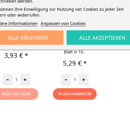
chrieben werden.
olia Tonpapier · 130
Folia
können Ihre Einwilligung zur Nutzung von Cookies zu jeder Zeit
/qm · 20 Blatt / 10
Tonzeichenpapierblock
ern oder widerrufen.
Farben · DIN A4
130 G/m² · DIN A3 · 10
tere Informationen
Anpassen von Cookies
Blatt In 10...
a Tonpapier · 130 g/qm
ALLE ABLEHNEN
ALLE AKZEPTIEREN
 Blatt / 10 Farben (je 2
Tonzeichenpapierblock
x rot,...
130 g/m² · 30 x 42cm · 10
Blatt in 10...
Preis
3,93 € *
Preis
5,29 € *
–
–
+
+
NICHT AUF LAGER
IN DEN WARENKORB