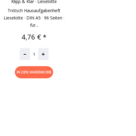
Klipp & Klar · Lieselotte
Trötsch Hausaufgabenheft
Lieselotte · DIN A5 · 96 Seiten ·
für...
Preis
4,76 € *
–
+
IN DEN WARENKORB