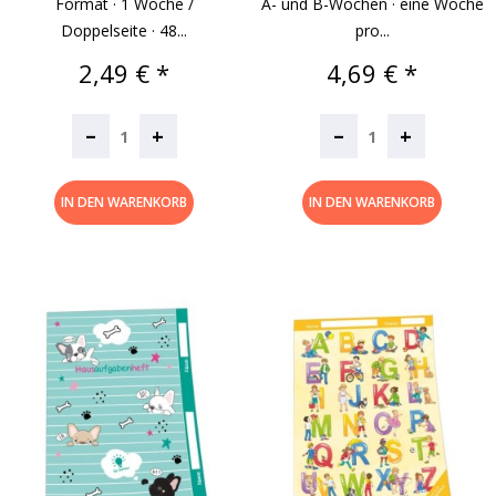
Format · 1 Woche /
A- und B-Wochen · eine Woche
Doppelseite · 48...
pro...
Preis
Preis
2,49 € *
4,69 € *
–
–
+
+
IN DEN WARENKORB
IN DEN WARENKORB