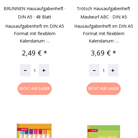
BRUNNEN Hausaufgabenheft ·
Trötsch Hausaufgabenheft
DIN A5 · 48 Blatt
Maulwurf ABC · DIN A5
Hausaufgabenheft im DIN A5
Hausaufgabenheft im DIN A5
Format mit flexiblem
Format mit flexiblem
Kalendarium ·...
Kalendarium ·...
Preis
Preis
2,49 € *
3,69 € *
–
–
+
+
NICHT AUF LAGER
NICHT AUF LAGER