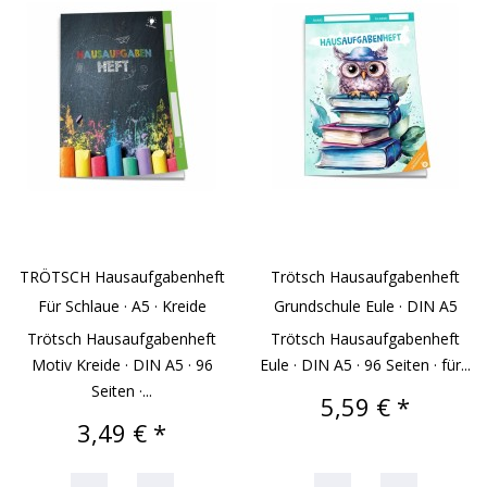
TRÖTSCH Hausaufgabenheft
Trötsch Hausaufgabenheft
Für Schlaue · A5 · Kreide
Grundschule Eule · DIN A5
Trötsch Hausaufgabenheft
Trötsch Hausaufgabenheft
Motiv Kreide · DIN A5 · 96
Eule · DIN A5 · 96 Seiten · für...
Seiten ·...
Preis
5,59 € *
Preis
3,49 € *