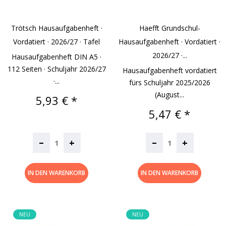
Trötsch Hausaufgabenheft ·
Haefft Grundschul-
Vordatiert · 2026/27 · Tafel
Hausaufgabenheft · Vordatiert ·
2026/27 ·...
Hausaufgabenheft DIN A5 ·
112 Seiten · Schuljahr 2026/27
Hausaufgabenheft vordatiert
·...
fürs Schuljahr 2025/2026
(August...
Preis
5,93 € *
Preis
5,47 € *
–
–
+
+
IN DEN WARENKORB
IN DEN WARENKORB
NEU
NEU