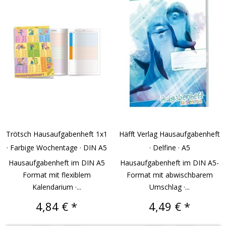
Trötsch Hausaufgabenheft 1x1
Häfft Verlag Hausaufgabenheft
· Farbige Wochentage · DIN A5
· Delfine · A5
Hausaufgabenheft im DIN A5
Hausaufgabenheft im DIN A5-
Format mit flexiblem
Format mit abwischbarem
Kalendarium ·...
Umschlag ·...
Preis
Preis
4,84 € *
4,49 € *