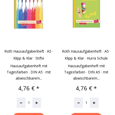
Roth Hausaufgabenheft · A5 ·
Roth Hausaufgabenheft · A5 ·
Klipp & Klar · Stifte
Klipp & Klar · Hurra Schule
Hausaufgabenheft mit
Hausaufgabenheft mit
Tagesfarben · DIN A5 · mit
Tagesfarben · DIN A5 · mit
abwischbarem...
abwischbarem...
Preis
Preis
4,76 € *
4,76 € *
–
–
+
+