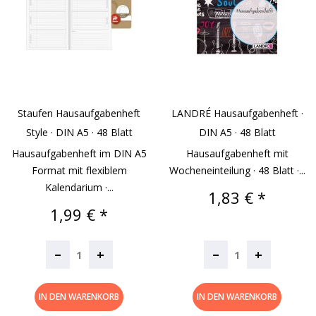
Staufen Hausaufgabenheft
LANDRÉ Hausaufgabenheft ·
Style · DIN A5 · 48 Blatt
DIN A5 · 48 Blatt
Hausaufgabenheft im DIN A5
Hausaufgabenheft mit
Format mit flexiblem
Wocheneinteilung · 48 Blatt ·...
Kalendarium ·...
Preis
1,83 € *
Preis
1,99 € *
–
–
+
+
IN DEN WARENKORB
IN DEN WARENKORB