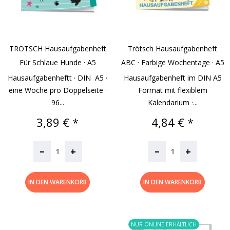
TRÖTSCH Hausaufgabenheft
Trötsch Hausaufgabenheft
Für Schlaue Hunde · A5
ABC · Farbige Wochentage · A5
Hausaufgabenheftt · DIN A5 ·
Hausaufgabenheft im DIN A5
eine Woche pro Doppelseite ·
Format mit flexiblem
96...
Kalendarium ·...
Preis
Preis
3,89 € *
4,84 € *
–
–
+
+
IN DEN WARENKORB
IN DEN WARENKORB
NUR ONLINE ERHÄLTLICH