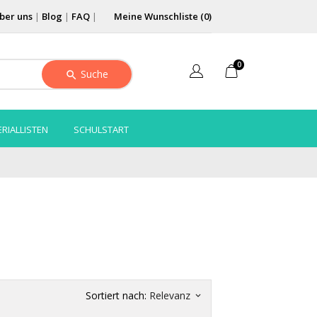
ber uns
|
Blog
|
FAQ
|
Meine Wunschliste (
0
)
0
Suche
RIALLISTEN
SCHULSTART
Sortiert nach:
Relevanz
keyboard_arrow_down