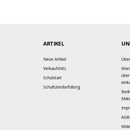
ARTIKEL
UN
Neue Artikel
Über
Verkaufshits
Waru
über
Schulstart
eink
Schultütenbefüllung
Bedi
Mate
Imp
AGB
Wide