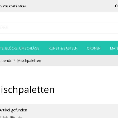
b 29€ kostenfrei
Ü
TE, BLÖCKE, UMSCHLÄGE
KUNST & BASTELN
ORDNEN
MATE
ubehör
Mischpaletten
ischpaletten
Artikel gefunden