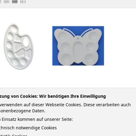
litz Farbmischpalette
Rheita Farbmischpalette
zung von Cookies: Wir benötigen Ihre Einwilligung
Mit Griffloch
Butterfly
verwenden auf dieser Webseite Cookies. Diese verarbeiten auch
arbmischpalette aus
Farbmischpalette aus
sonenbezogene Daten.
ststoff mit 10 Mulden
Kunststoff mit 7 Mulden ·
 Einsatz kommen auf unserer Seite:
und Griffloch
Schmetterlingsform
echnisch notwendige Cookies
Preis
Preis
1,72 € *
2,07 € *