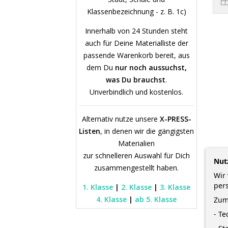
Klassenbezeichnung - z. B. 1c)
Innerhalb von 24 Stunden steht
auch für Deine Materialliste der
passende Warenkorb bereit, aus
dem Du
nur noch aussuchst,
was Du brauchst
.
Unverbindlich und kostenlos.
Alternativ nutze unsere
X-PRESS-
Listen
, in denen wir die gängigsten
Materialien
Her
zur schnelleren Auswahl für Dich
Nut
zusammengestellt haben.
Wir 
F
per
1. Klasse
|
2. Klasse
|
3. Klasse
Kun
4. Klasse
|
ab 5. Klasse
Zum
- T