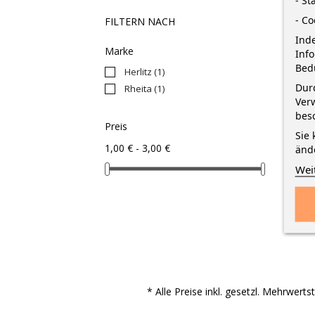
- St
- Co
FILTERN NACH
Inde
Marke
Inf
Bed
Herlitz
(1)
Durc
Rheita
(1)
Verw
bes
Preis
Sie 
1,00 € - 3,00 €
änd
Wei
* Alle Preise inkl. gesetzl. Mehrwert