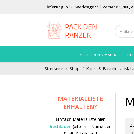
Lieferung in 1-3 Werktagen*
|
Versand 5,90€, a
SCHREIBEN & MALEN
HEF
Startseite
Shop
Kunst & Basteln
Malz
M
MATERIALLISTE
ERHALTEN?
Einfach
Materialliste hier
2 
hochladen
(bitte mit Name der
Stadt, Schule und