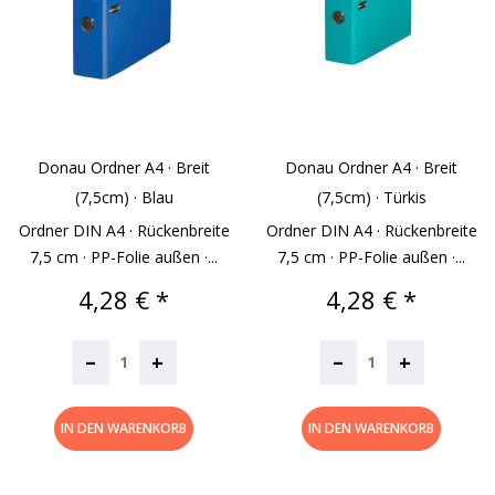
Donau Ordner A4 · Breit
Donau Ordner A4 · Breit
(7,5cm) · Blau
(7,5cm) · Türkis
Ordner DIN A4 · Rückenbreite
Ordner DIN A4 · Rückenbreite
7,5 cm · PP-Folie außen ·...
7,5 cm · PP-Folie außen ·...
Preis
Preis
4,28 € *
4,28 € *
–
–
+
+
IN DEN WARENKORB
IN DEN WARENKORB