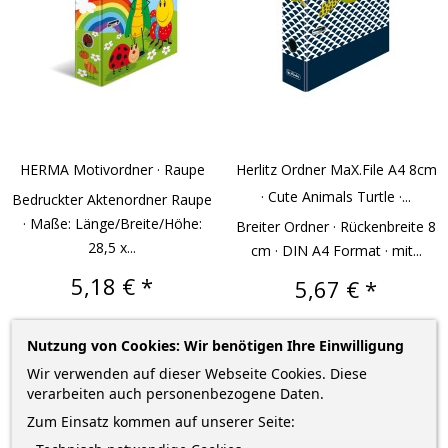
HERMA Motivordner · Raupe
Herlitz Ordner MaX.file A4 8cm
· Cute Animals Turtle ·...
Bedruckter Aktenordner Raupe
· Maße: Länge/Breite/Höhe:
Breiter Ordner · Rückenbreite 8
28,5 x...
cm · DIN A4 Format · mit...
Preis
5,18 € *
Preis
5,67 € *
–
–
+
+
Nutzung von Cookies: Wir benötigen Ihre Einwilligung
Wir verwenden auf dieser Webseite Cookies. Diese
verarbeiten auch personenbezogene Daten.
IN DEN WARENKORB
IN DEN WARENKORB
Zum Einsatz kommen auf unserer Seite: