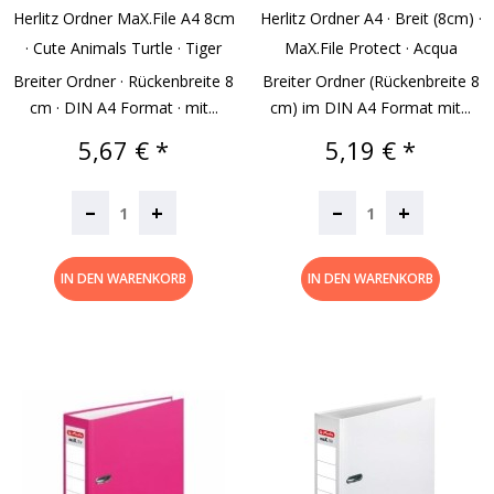
Herlitz Ordner MaX.file A4 8cm
Herlitz Ordner A4 · Breit (8cm) ·
· Cute Animals Turtle · Tiger
MaX.file Protect · Acqua
Breiter Ordner · Rückenbreite 8
Breiter Ordner (Rückenbreite 8
cm · DIN A4 Format · mit...
cm) im DIN A4 Format mit...
Preis
Preis
5,67 € *
5,19 € *
–
–
+
+
IN DEN WARENKORB
IN DEN WARENKORB