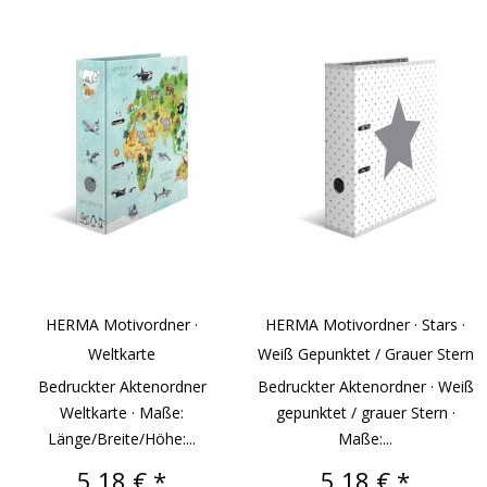
HERMA Motivordner ·
HERMA Motivordner · Stars ·
Weltkarte
Weiß Gepunktet / Grauer Stern
Bedruckter Aktenordner
Bedruckter Aktenordner · Weiß
Weltkarte · Maße:
gepunktet / grauer Stern ·
Länge/Breite/Höhe:...
Maße:...
Preis
Preis
5,18 € *
5,18 € *