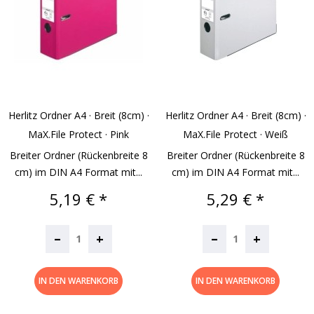
Herlitz Ordner A4 · Breit (8cm) ·
Herlitz Ordner A4 · Breit (8cm) ·
MaX.file Protect · Pink
MaX.file Protect · Weiß
Breiter Ordner (Rückenbreite 8
Breiter Ordner (Rückenbreite 8
cm) im DIN A4 Format mit...
cm) im DIN A4 Format mit...
Preis
Preis
5,19 € *
5,29 € *
–
–
+
+
IN DEN WARENKORB
IN DEN WARENKORB