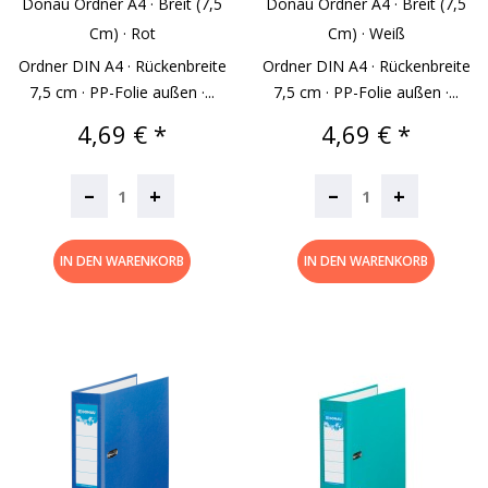
Donau Ordner A4 · Breit (7,5
Donau Ordner A4 · Breit (7,5
Cm) · Rot
Cm) · Weiß
Ordner DIN A4 · Rückenbreite
Ordner DIN A4 · Rückenbreite
7,5 cm · PP-Folie außen ·...
7,5 cm · PP-Folie außen ·...
Preis
Preis
4,69 € *
4,69 € *
–
–
+
+
IN DEN WARENKORB
IN DEN WARENKORB