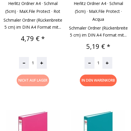
Herlitz Ordner A4 · Schmal
Herlitz Ordner A4 · Schmal
(5cm) · MaX.file Protect · Rot
(5cm) · MaX.file Protect ·
Acqua
Schmaler Ordner (Rückenbreite
5 cm) im DIN A4 Format mit...
Schmaler Ordner (Rückenbreite
5 cm) im DIN A4 Format mit...
Preis
4,79 € *
Preis
5,19 € *
–
–
+
+
NICHT AUF LAGER
IN DEN WARENKORB