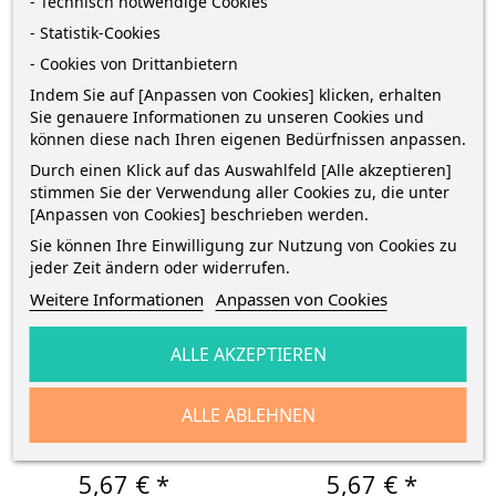
- Technisch notwendige Cookies
- Statistik-Cookies
- Cookies von Drittanbietern
Indem Sie auf [Anpassen von Cookies] klicken, erhalten
Sie genauere Informationen zu unseren Cookies und
können diese nach Ihren eigenen Bedürfnissen anpassen.
Durch einen Klick auf das Auswahlfeld [Alle akzeptieren]
stimmen Sie der Verwendung aller Cookies zu, die unter
[Anpassen von Cookies] beschrieben werden.
Sie können Ihre Einwilligung zur Nutzung von Cookies zu
jeder Zeit ändern oder widerrufen.
Weitere Informationen
Anpassen von Cookies
Herlitz Ordner MaX.file A4 8cm
Herlitz Ordner MaX.file A4 8cm
ALLE AKZEPTIEREN
· Cute Animals Turtle · Zebra
· Cute Animals Turtle · Koala
ALLE ABLEHNEN
Breiter Ordner · Rückenbreite 8
Breiter Ordner · Rückenbreite 8
cm · DIN A4 Format · mit...
cm · DIN A4 Format · mit...
Preis
Preis
5,67 € *
5,67 € *