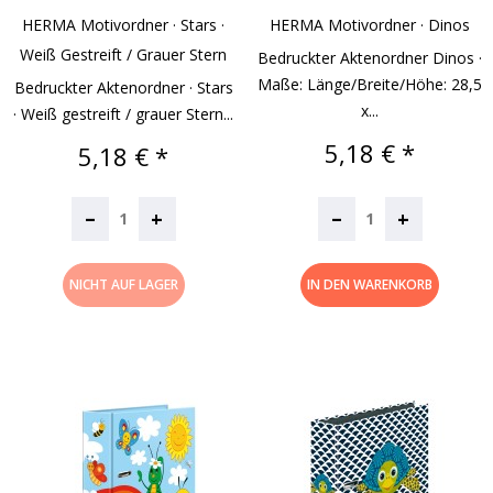
HERMA Motivordner · Stars ·
HERMA Motivordner · Dinos
Weiß Gestreift / Grauer Stern
Bedruckter Aktenordner Dinos ·
Maße: Länge/Breite/Höhe: 28,5
Bedruckter Aktenordner · Stars
x...
· Weiß gestreift / grauer Stern...
Preis
5,18 € *
Preis
5,18 € *
–
–
+
+
NICHT AUF LAGER
IN DEN WARENKORB