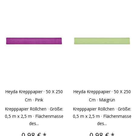
Heyda Krepppapier · 50 X 250
Heyda Krepppapier · 50 X 250
Cm · Pink
Cm · Maigrün
Krepppapier Röllchen · Größe:
Krepppapier Röllchen · Größe:
0,5 m x 2,5 m · Flächenmasse
0,5 m x 2,5 m · Flächenmasse
des...
des...
Preis
Preis
0,98 € *
0,98 € *