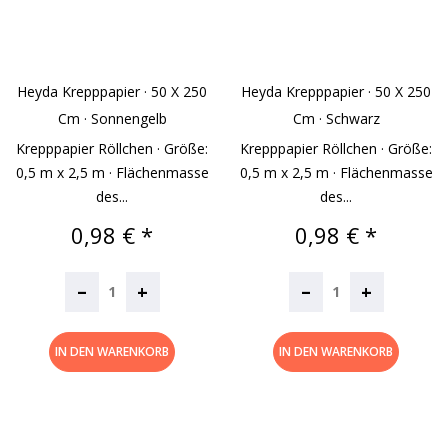
Heyda Krepppapier · 50 X 250
Heyda Krepppapier · 50 X 250
Cm · Sonnengelb
Cm · Schwarz
Krepppapier Röllchen · Größe:
Krepppapier Röllchen · Größe:
0,5 m x 2,5 m · Flächenmasse
0,5 m x 2,5 m · Flächenmasse
des...
des...
Preis
Preis
0,98 € *
0,98 € *
–
–
+
+
IN DEN WARENKORB
IN DEN WARENKORB