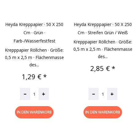
Heyda Krepppapier · 50 X 250
Heyda Krepppapier · 50 X 250
Cm · Grün ·
Cm · Streifen Grün / Weiß
Farb-/wasserfestfest
Krepppapier Röllchen · Größe:
0,5 m x 2,5 m · Flächenmasse
Krepppapier Röllchen · Größe:
des...
0,5 m x 2,5 m · Flächenmasse
des...
Preis
2,85 € *
Preis
1,29 € *
–
–
+
+
IN DEN WARENKORB
IN DEN WARENKORB