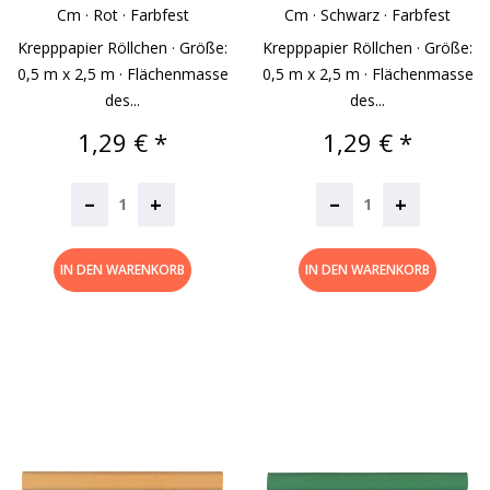
Cm · Rot · Farbfest
Cm · Schwarz · Farbfest
Krepppapier Röllchen · Größe:
Krepppapier Röllchen · Größe:
0,5 m x 2,5 m · Flächenmasse
0,5 m x 2,5 m · Flächenmasse
des...
des...
Preis
Preis
1,29 € *
1,29 € *
–
–
+
+
IN DEN WARENKORB
IN DEN WARENKORB