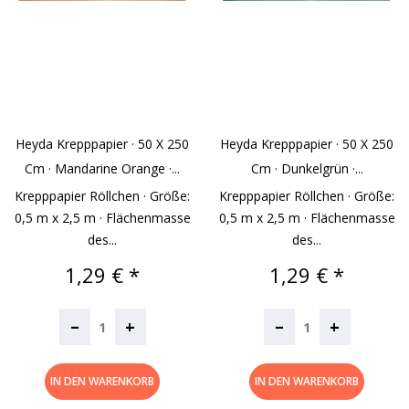
Heyda Krepppapier · 50 X 250
Heyda Krepppapier · 50 X 250
Cm · Mandarine Orange ·...
Cm · Dunkelgrün ·...
Krepppapier Röllchen · Größe:
Krepppapier Röllchen · Größe:
0,5 m x 2,5 m · Flächenmasse
0,5 m x 2,5 m · Flächenmasse
des...
des...
Preis
Preis
1,29 € *
1,29 € *
–
–
+
+
IN DEN WARENKORB
IN DEN WARENKORB