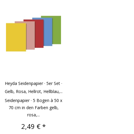
Heyda Seidenpapier · 5er Set ·
Gelb, Rosa, Hellrot, Hellblau,...
Seidenpapier · 5 Bogen à 50 x
70 cm in den Farben gelb,
rosa,...
Preis
2,49 € *