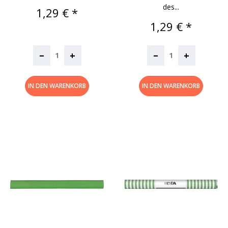
des...
Preis
1,29 € *
Preis
1,29 € *
–
–
+
+
IN DEN WARENKORB
IN DEN WARENKORB