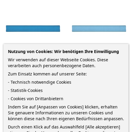
Nutzung von Cookies: Wir benötigen Ihre Einwilligung
Wir verwenden auf dieser Webseite Cookies. Diese
verarbeiten auch personenbezogene Daten.
Zum Einsatz kommen auf unserer Seite:
Heyda Krepppapier · 50 X 250
Heyda Krepppapier · 50 X 250
- Technisch notwendige Cookies
Cm · Himmelblau
Cm · Wasserblau
- Statistik-Cookies
Krepppapier Röllchen · Größe:
Krepppapier Röllchen · Größe:
- Cookies von Drittanbietern
0,5 m x 2,5 m · Flächenmasse
0,5 m x 2,5 m · Flächenmasse
Indem Sie auf [Anpassen von Cookies] klicken, erhalten
des...
des...
Sie genauere Informationen zu unseren Cookies und
Preis
Preis
0,98 € *
0,98 € *
können diese nach Ihren eigenen Bedürfnissen anpassen.
Durch einen Klick auf das Auswahlfeld [Alle akzeptieren]