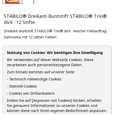
STABILO® Dreikant-Buntstift STABILO® Trio®
dick · 12 Stifte
Dreikant-Buntstift STABILO® Trio® dick · weicher Farbauftrag ·
Kartonetui mit 12 satten Farben
7,69 €
Nutzung von Cookies: Wir benötigen Ihre Einwilligung
Wir verwenden auf dieser Webseite Cookies. Diese
zzgl. Versandkosten
*
inkl. MwSt.
Lieferung in 2-5 Werktagen*
verarbeiten auch personenbezogene Daten.
Menge
Zum Einsatz kommen auf unserer Seite:
- Technisch notwendige Cookies
- Statistik-Cookies
- Cookies von Drittanbietern
IN DEN WARENKORB
0
Indem Sie auf [Anpassen von Cookies] klicken, erhalten
Sie genauere Informationen zu unseren Cookies und

Auf Lager
können diese nach Ihren eigenen Bedürfnissen anpassen.