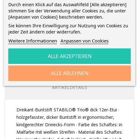
Durch einen Klick auf das Auswahlfeld [Alle akzeptieren]
Bestelle innerhalb von
6 Stunden und 9 Minuten
und
stimmen Sie der Verwendung aller Cookies zu, die unter
erhalte die Bestellung
zwischen
Montag 10 August
und
[Anpassen von Cookies] beschrieben werden.
Mittwoch 12 August
mit
DHL
Sie können Ihre Einwilligung zur Nutzung von Cookies zu
jeder Zeit ändern oder widerrufen.
Weitere Informationen
Anpassen von Cookies
ALLE AKZEPTIEREN
BESCHREIBUNG
ALLE ABLEHNEN
ARTIKELDETAILS
Dreikant-Buntstift STABILO® Trio® dick 12er-Etui ·
holzgefasster, dicker Buntstift in ergonomischer,
kindgerechter Dreiecks-Form · Farbe des Schaftes: in
Malfarbe mit weißen Streifen · Material des Schaftes: