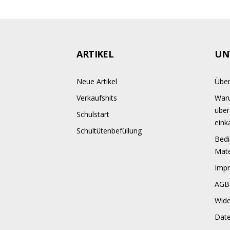
ARTIKEL
UN
Neue Artikel
Über
Verkaufshits
Waru
über
Schulstart
eink
Schultütenbefüllung
Bedi
Mate
Imp
AGB
Wide
Dat