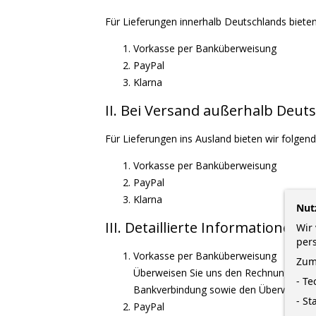
Für Lieferungen innerhalb Deutschlands bieten
Vorkasse per Banküberweisung
PayPal
Klarna
II. Bei Versand außerhalb Deut
Für Lieferungen ins Ausland bieten wir folgen
Vorkasse per Banküberweisung
PayPal
Klarna
Nut
III. Detaillierte Informationen
Wir 
per
Vorkasse per Banküberweisung
Zum
Überweisen Sie uns den Rechnungsbetr
- T
Bankverbindung sowie den Überweisungs
- St
PayPal