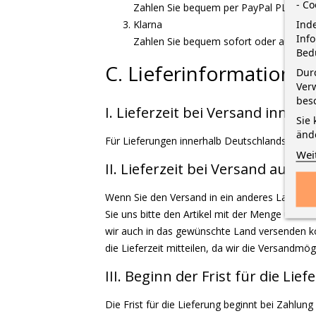
- Co
Zahlen Sie bequem per PayPal PLUS (PayP
Inde
Klarna
Inf
Zahlen Sie bequem sofort oder auf Re
Bed
C. Lieferinformationen
Durc
Verw
bes
I. Lieferzeit bei Versand inner
Sie 
änd
Für Lieferungen innerhalb Deutschlands gelten
Wei
II. Lieferzeit bei Versand auße
Wenn Sie den Versand in ein anderes Land wü
Sie uns bitte den Artikel mit der Menge und d
wir auch in das gewünschte Land versenden kö
die Lieferzeit mitteilen, da wir die Versandm
III. Beginn der Frist für die Lie
Die Frist für die Lieferung beginnt bei Zahl