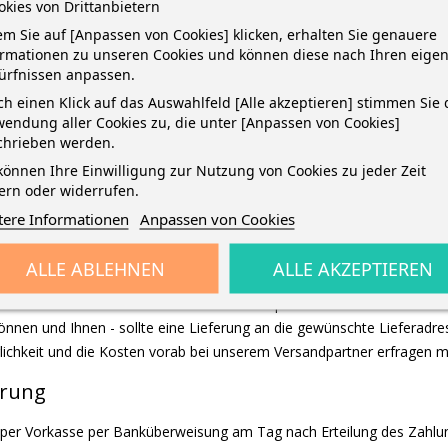
okies von Drittanbietern
al, Lastschrift, Überweisung, Kreditkarte).
m Sie auf [Anpassen von Cookies] klicken, erhalten Sie genauere
ormationen zu unseren Cookies und können diese nach Ihren eige
chnung
ürfnissen anpassen.
: Informationen zur Berechnung de
h einen Klick auf das Auswahlfeld [Alle akzeptieren] stimmen Sie 
endung aller Cookies zu, die unter [Anpassen von Cookies]
chrieben werden.
halb Deutschlands
können Ihre Einwilligung zur Nutzung von Cookies zu jeder Zeit
ern oder widerrufen.
 die auf der Artikelseite sowie im Bestellprozess angegebenen Lieferz
tere Informationen
Anpassen von Cookies
rhalb Deutschlands
ALLE ABLEHNEN
ALLE AKZEPTIEREN
nschen, dann schreiben Sie uns bitte vor einer Bestellung eine E-M
er Lieferadresse mit dem Land und der entsprechenden Postleitzahl. Wi
nnen und Ihnen - sollte eine Lieferung an die gewünschte Lieferadre
öglichkeit und die Kosten vorab bei unserem Versandpartner erfragen 
ferung
ung per Vorkasse per Banküberweisung am Tag nach Erteilung des Zahl