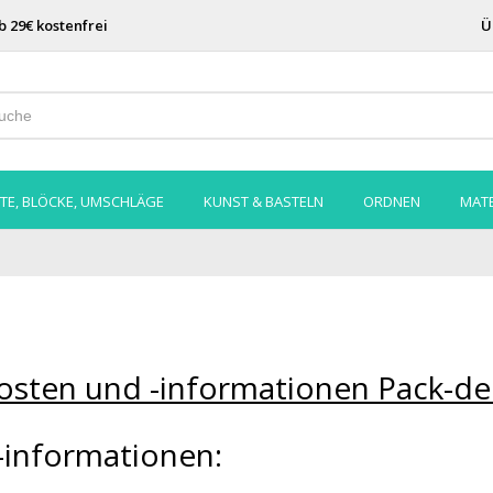
b 29€ kostenfrei
Ü
TE, BLÖCKE, UMSCHLÄGE
KUNST & BASTELN
ORDNEN
MATE
osten und -informationen Pack-de
-informationen: