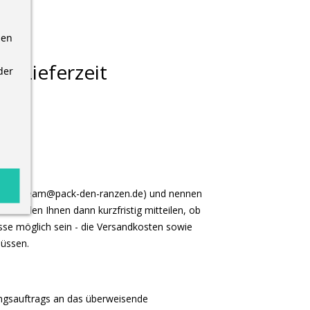
nen
r Lieferzeit
der
eiten.
ail (shopteam@pack-den-ranzen.de) und nennen
r werden Ihnen dann kurzfristig mitteilen, ob
sse möglich sein - die Versandkosten sowie
müssen.
ungsauftrags an das überweisende