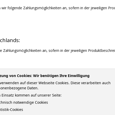
 wir folgende Zahlungsmöglichkeiten an, sofern in der jeweiligen Pro
schlands:
de Zahlungsmöglichkeiten an, sofern in der jeweiligen Produktbeschre
zung von Cookies: Wir benötigen Ihre Einwilligung
 zu den einzelnen Zahlungsmöglichkeiten
verwenden auf dieser Webseite Cookies. Diese verarbeiten auch
sonenbezogene Daten.
 Einsatz kommen auf unserer Seite:
ag unter Angabe des Verwendungszwecks bequem auf unser Bankkont
echnisch notwendige Cookies
zweck teilen wir Ihnen im Rahmen der Bestellabwicklung gesondert p
atistik-Cookies