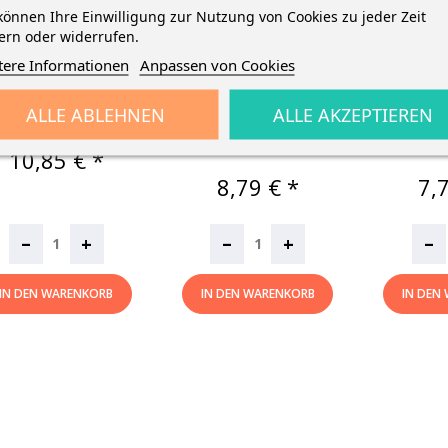
können Ihre Einwilligung zur Nutzung von Cookies zu jeder Zeit
ckmar Wachsmalblock
Pelikan Wachsmalstift
Pelikan 
ern oder widerrufen.
· 8 Farben
655/10 · Wasservermalbar
665/8 
tere Informationen
Anpassen von Cookies
· Mit...
Wasserfest
8 hochwertige
Wachsmalblöcke in
Wachsmalstift 655/10 ·
Was
ALLE ABLEHNEN
ALLE AKZEPTIEREN
Metalletui
wasservermalbar · mit
Wachsmal
Schiebehülse ·...
rund. Pr
Preis
10,85 € *
Preis
Pre
8,79 € *
7,
–
–
–
+
+
IN DEN WARENKORB
IN DEN WARENKORB
IN DEN