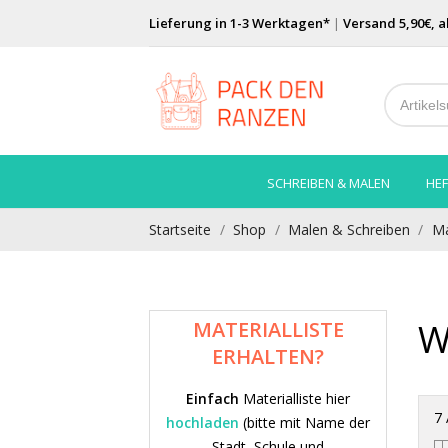
Lieferung in 1-3 Werktagen*
|
Versand 5,90€, a
SCHREIBEN & MALEN
HEF
Startseite
Shop
Malen & Schreiben
Ma
W
MATERIALLISTE
ERHALTEN?
Einfach
Materialliste hier
7 
hochladen
(bitte mit Name der
Stadt, Schule und