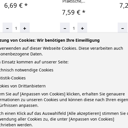
Praktische,...
Preis
Pre
6,69 € *
7,
Preis
7,59 € *
–
–
–
+
+
zung von Cookies: Wir benötigen Ihre Einwilligung
IN DEN WARENKORB
IN DEN WARENKORB
NICHT
verwenden auf dieser Webseite Cookies. Diese verarbeiten auch
sonenbezogene Daten.
 Einsatz kommen auf unserer Seite:
echnisch notwendige Cookies
atistik-Cookies
okies von Drittanbietern
m Sie auf [Anpassen von Cookies] klicken, erhalten Sie genauere
ormationen zu unseren Cookies und können diese nach Ihren eige
ürfnissen anpassen.
h einen Klick auf das Auswahlfeld [Alle akzeptieren] stimmen Sie 
endung aller Cookies zu, die unter [Anpassen von Cookies]
chrieben werden.