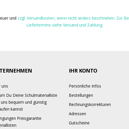
steuer und
zzgl. Versandkosten, wenn nicht anders beschrieben. Zur 
Liefertermins siehe Versand und Zahlung.
TERNEHMEN
IHR KONTO
 uns
Persönliche Infos
m Du Deine Schulmaterialliste
Bestellungen
 uns bequem und günstig
Rechnungskorrekturen
aufen kannst
Adressen
ngungen Preisgarantie
Gutscheine
riallisten