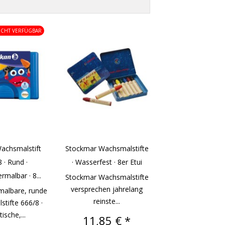
ICHT VERFÜGBAR
Wachsmalstift
Stockmar Wachsmalstifte
 · Rund ·
· Wasserfest · 8er Etui
malbar · 8...
Stockmar Wachsmalstifte
versprechen jahrelang
malbare, runde
reinste...
tifte 666/8 ·
ische,...
Preis
11,85 € *