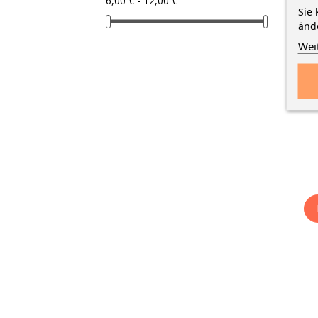
6,00 € - 12,00 €
Sie 
Sto
änd
Wei