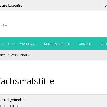
b 29€ kostenfrei
Ü
TE, BLÖCKE, UMSCHLÄGE
KUNST & BASTELN
ORDNEN
MATE
len
Wachsmalstifte
achsmalstifte
Artikel gefunden