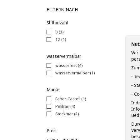
FILTERN NACH
Stiftanzahl
8
(3)
12
(1)
Nut
Wir 
wasservermalbar
per
wasserfest
(4)
Zum
wasservermalbar
(1)
- T
- St
Marke
- Co
Faber-Castell
(1)
Inde
Pelikan
(4)
Inf
Stockmar
(2)
Bed
Durc
Verw
Preis
bes