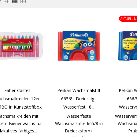
AKTUELL N
Faber-Castell
Pelikan Wachsmalstift
Pelikan 
chsmalkreiden 12er
665/8 · Dreieckig ·
666/8
BO In Kunststoffbox
Wasserfest · 8...
Wasserver
achsmalkreiden mit
Wasserfeste
Wasserver
tem Bienenwachs für
Wachsmalstifte 665/8 in
Wachsmals
lakatives farbiges...
Dreiecksform.
Prakt