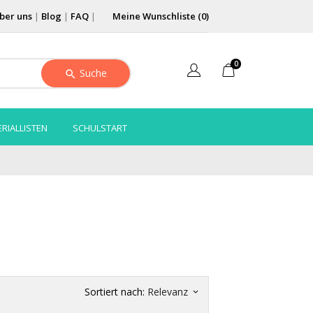
ber uns
|
Blog
|
FAQ
|
Meine Wunschliste (
0
)
0
Suche
RIALLISTEN
SCHULSTART
Sortiert nach:
Relevanz
keyboard_arrow_down