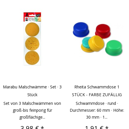
Marabu Malschwämme · Set · 3
Rheita Schwammdose 1
Stück
STÜCK - FARBE ZUFÄLLIG
Set von 3 Malschwämmen von
Schwammdose · rund ·
groß-bis feinporig für
Durchmesser: 60 mm · Höhe:
großflächige...
30 mm · 1...
Preis
Preis
3,98 € *
1,91 € *