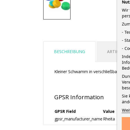
Nut
Wir 
per
Zum
- T
- St
- Co
BESCHREIBUNG
ARTIKELDE
Inde
Inf
Bed
Kleiner Schwamm in verschließbarer K
Durc
Verw
bes
Sie 
GPSR Information
änd
Wei
GPSR Field
Value
gpsr_manufacturer_name
Rheita