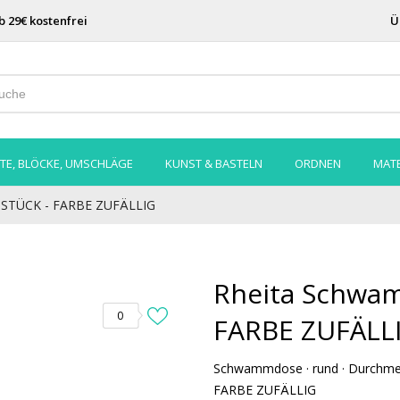
b 29€ kostenfrei
Ü
TE, BLÖCKE, UMSCHLÄGE
KUNST & BASTELN
ORDNEN
MATE
 STÜCK - FARBE ZUFÄLLIG
Rheita Schwa
0
FARBE ZUFÄLL
Schwammdose · rund · Durchmes
FARBE ZUFÄLLIG