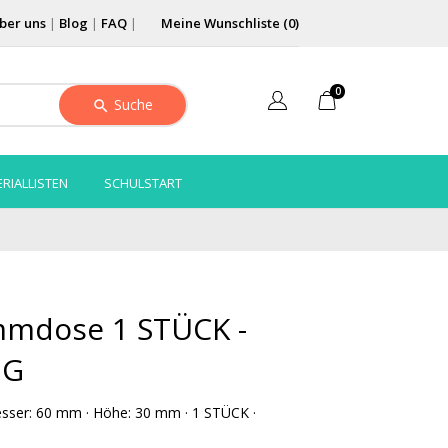
ber uns
|
Blog
|
FAQ
|
Meine Wunschliste (
0
)
0
Suche
RIALLISTEN
SCHULSTART
mmdose 1 STÜCK -
IG
ser: 60 mm · Höhe: 30 mm · 1 STÜCK ·