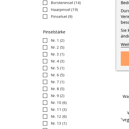
Bed
Borsteninsel
(14)
Haarpinsel
(19)
Durc
Verw
Pinselset
(9)
bes
Sie 
Pinselstärke
änd
Nr. 1
(2)
Wei
Nr. 2
(5)
Nr. 3
(1)
Nr. 4
(3)
Nr. 5
(1)
Nr. 6
(5)
Nr. 7
(1)
Nr. 8
(5)
Nr. 9
(2)
Was
Nr. 10
(6)
Nr. 11
(3)
Nr. 12
(6)
"veg
Nr. 13
(1)