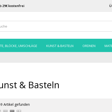
b 29€ kostenfrei
Ü
TE, BLÖCKE, UMSCHLÄGE
KUNST & BASTELN
ORDNEN
MATE
unst & Basteln
9 Artikel gefunden