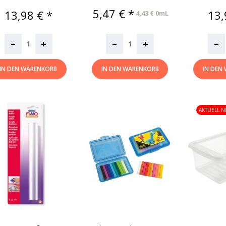
Preis
5,47 € *
Preis
Pre
13,98 € *
13,
4,43 € 0mL
–
–
–
+
+
IN DEN WARENKORB
IN DEN WARENKORB
IN DEN
AKTUELL N