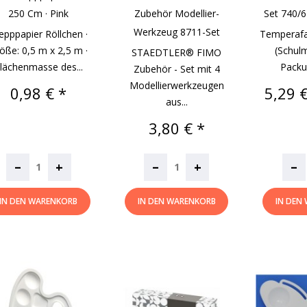
250 Cm · Pink
Zubehör Modellier-
Set 740/6
Werkzeug 8711-Set
epppapier Röllchen ·
Temperafa
öße: 0,5 m x 2,5 m ·
(Schulm
STAEDTLER® FIMO
lächenmasse des...
Packun
Zubehör - Set mit 4
Modellierwerkzeugen
Preis
Preis
0,98 € *
5,29 €
aus...
Preis
3,80 € *
–
–
–
+
+
IN DEN WARENKORB
IN DEN WARENKORB
IN DEN