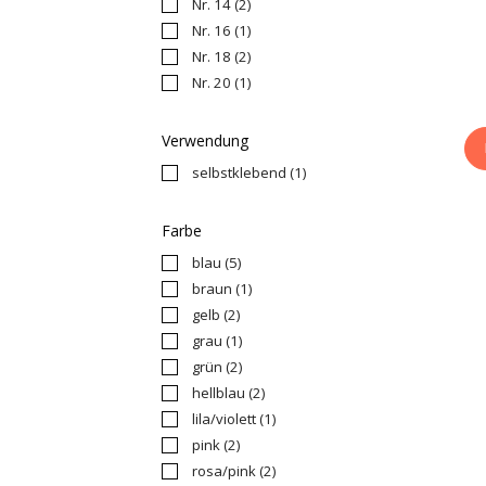
Nr. 14
(2)
Nr. 16
(1)
Nr. 18
(2)
Nr. 20
(1)
Verwendung
selbstklebend
(1)
Farbe
blau
(5)
braun
(1)
gelb
(2)
grau
(1)
grün
(2)
hellblau
(2)
lila/violett
(1)
pink
(2)
rosa/pink
(2)