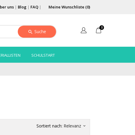
ber uns
|
Blog
|
FAQ
|
Meine Wunschliste (
0
)
0
Suche
RIALLISTEN
SCHULSTART
Sortiert nach:
Relevanz
keyboard_arrow_down