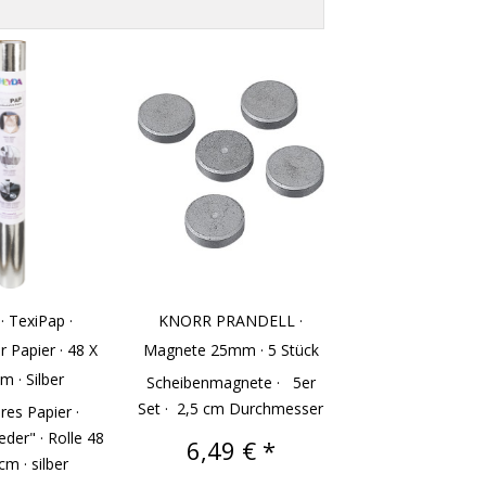
· TexiPap ·
KNORR PRANDELL ·
 Papier · 48 X
Magnete 25mm · 5 Stück
m · Silber
Scheibenmagnete · 5er
Set · 2,5 cm Durchmesser
es Papier ·
der" · Rolle 48
Preis
6,49 € *
cm · silber