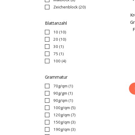
Zeichenblock
(20)
Kr
Gr
Blattanzahl
F
10
(10)
20
(10)
30
(1)
75
(1)
100
(4)
Grammatur
70g/qm
(1)
90g/gm
(1)
90g/qm
(1)
100g/qm
(5)
120g/qm
(7)
150g/qm
(3)
190g/qm
(3)