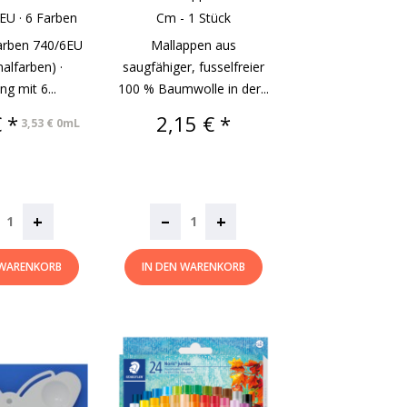
EU · 6 Farben
Cm - 1 Stück
rben 740/6EU
Mallappen aus
alfarben) ·
saugfähiger, fusselfreier
g mit 6...
100 % Baumwolle in der...
Preis
 *
2,15 € *
3,53 € 0mL
–
+
+
 WARENKORB
IN DEN WARENKORB