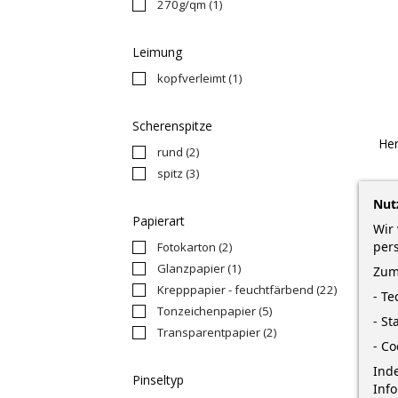
270g/qm
(1)
Leimung
kopfverleimt
(1)
Scherenspitze
Her
rund
(2)
spitz
(3)
F
Nut
Kun
Papierart
Wir 
per
Fotokarton
(2)
Glanzpapier
(1)
Zum
Krepppapier - feuchtfärbend
(22)
- T
Tonzeichenpapier
(5)
- St
Transparentpapier
(2)
- Co
Inde
Pinseltyp
Inf