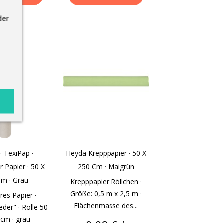
der
· TexiPap ·
Heyda Krepppapier · 50 X
 Papier · 50 X
250 Cm · Maigrün
Cm · Grau
Krepppapier Röllchen ·
Größe: 0,5 m x 2,5 m ·
es Papier ·
Flächenmasse des...
der" · Rolle 50
 cm · grau