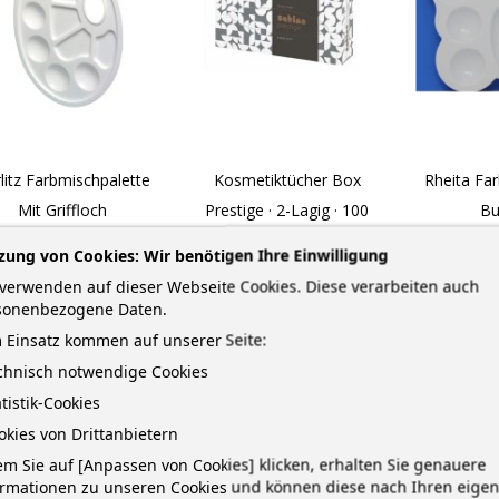
litz Farbmischpalette
Kosmetiktücher Box
Rheita Fa
Mit Griffloch
Prestige · 2-Lagig · 100
Bu
Blatt · 1 Box
arbmischpalette aus
Farbmisc
zung von Cookies: Wir benötigen Ihre Einwilligung
ststoff mit 10 Mulden
Kunststoff
Weiche Kosmetiktücher in
verwenden auf dieser Webseite Cookies. Diese verarbeiten auch
und Griffloch
Schmett
stilvoller Box · Hygienisch
sonenbezogene Daten.
und...
Preis
Pre
1,72 € *
2,
 Einsatz kommen auf unserer Seite:
Preis
1,89 € *
echnisch notwendige Cookies
atistik-Cookies
–
–
–
+
+
okies von Drittanbietern
m Sie auf [Anpassen von Cookies] klicken, erhalten Sie genauere
ormationen zu unseren Cookies und können diese nach Ihren eige
IN DEN WARENKORB
IN DEN WARENKORB
IN DEN