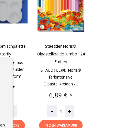
rbmischpalette
Staedtler Noris®
tterfly
Ölpastellkreide Jumbo · 24
Farben
hpalette aus
 mit 7 Mulden ·
STAEDTLER® Noris®
erlingsform
farbintensive
Ölpastellkreiden /...
is
07 € *
Preis
6,89 € *
–
+
+
nen
 WARENKORB
IN DEN WARENKORB