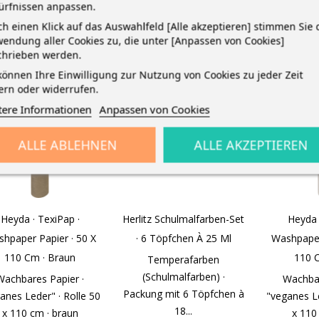
ürfnissen anpassen.
h einen Klick auf das Auswahlfeld [Alle akzeptieren] stimmen Sie 
endung aller Cookies zu, die unter [Anpassen von Cookies]
chrieben werden.
können Ihre Einwilligung zur Nutzung von Cookies zu jeder Zeit
ern oder widerrufen.
tere Informationen
Anpassen von Cookies
ALLE ABLEHNEN
ALLE AKZEPTIEREN
Heyda · TexiPap ·
Herlitz Schulmalfarben-Set
Heyda 
hpaper Papier · 50 X
· 6 Töpfchen À 25 Ml
Washpaper
110 Cm · Braun
110 
Temperafarben
(Schulmalfarben) ·
Wachbares Papier ·
Wachbar
Packung mit 6 Töpfchen à
anes Leder" · Rolle 50
"veganes Le
18...
x 110 cm · braun
x 110