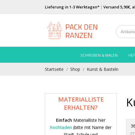
Lieferung in 1-3 Werktagen*
|
Versand 5,90€, a
SCHREIBEN & MALEN
HEF
Startseite
Shop
Kunst & Basteln
K
MATERIALLISTE
ERHALTEN?
Einfach
Materialliste hier
36
hochladen
(bitte mit Name der
Stadt, Schule und