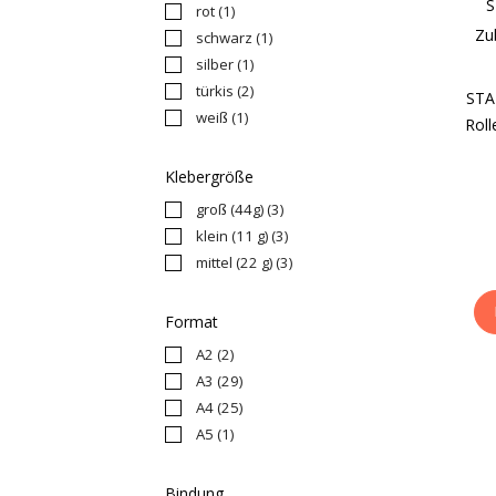
S
rot
(1)
Zu
schwarz
(1)
silber
(1)
türkis
(2)
STA
weiß
(1)
Roll
Klebergröße
groß (44g)
(3)
klein (11 g)
(3)
mittel (22 g)
(3)
Format
A2
(2)
A3
(29)
A4
(25)
A5
(1)
Bindung