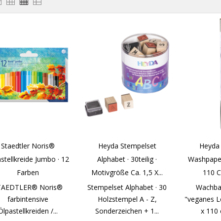
Staedtler Noris®
Heyda Stempelset
Heyda 
stellkreide Jumbo · 12
Alphabet · 30teilig ·
Washpaper
Farben
Motivgröße Ca. 1,5 X...
110 C
TAEDTLER® Noris®
Stempelset Alphabet · 30
Wachbar
farbintensive
Holzstempel A - Z,
"veganes Le
Ölpastellkreiden /...
Sonderzeichen + 1...
x 110 