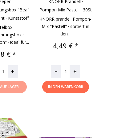
eeper
KNORR Prandell ·
ungsbox "bea"
Pompon Mix Pastell · 30St
nt · Kunststoff
KNORR prandell Pompon-
Mix "Pastell" · sortiert in
telbox ·
den...
hrungsbox ·
" · ideal für...
Preis
4,49 € *
is
98 € *
–
+
+
 AUF LAGER
IN DEN WARENKORB