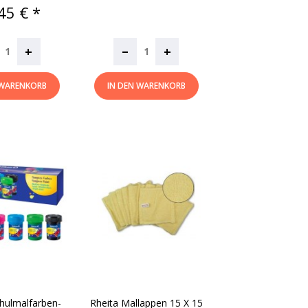
is
45 € *
–
+
+
 WARENKORB
IN DEN WARENKORB
chulmalfarben-
Rheita Mallappen 15 X 15