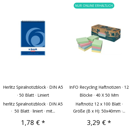
NUR ONLINE ERHÄLTLICH
Herlitz Spiralnotizblock · DIN A5
InFO Recycling Haftnotizen · 12
· 50 Blatt · Liniert
Blöcke · 40 X 50 Mm
herlitz Spiralnotizblock · DIN A5
Haftnotiz 12 x 100 Blatt ·
· 50 Blatt · liniert · mit...
Größe (B x H): 50x40mm ·...
Preis
Preis
1,78 € *
3,29 € *