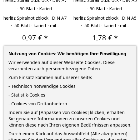
Herlitz Spiralnotizblock · DIN A7
Herlitz Spiralnotizblock · DIN A5
· 50 Blatt · Kariert
· 50 Blatt · Kariert
herlitz Spiralnotizblock · DIN A7
herlitz Spiralnotizblock · DIN A5
· 50 Blatt · kariert · mit...
· 50 Blatt · kariert · mit...
Preis
Preis
0,97 € *
1,78 € *
Nutzung von Cookies: Wir benötigen Ihre Einwilligung
–
–
+
+
Wir verwenden auf dieser Webseite Cookies. Diese
verarbeiten auch personenbezogene Daten.
IN DEN WARENKORB
IN DEN WARENKORB
Zum Einsatz kommen auf unserer Seite:
- Technisch notwendige Cookies
- Statistik-Cookies
- Cookies von Drittanbietern
Indem Sie auf [Anpassen von Cookies] klicken, erhalten
Sie genauere Informationen zu unseren Cookies und
können diese nach Ihren eigenen Bedürfnissen anpassen.
Durch einen Klick auf das Auswahlfeld [Alle akzeptieren]
stimmen Sie der Verwendung aller Cookies zu, die unter