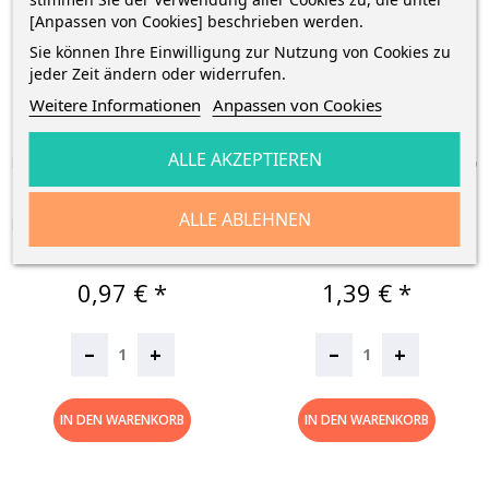
[Anpassen von Cookies] beschrieben werden.
Sie können Ihre Einwilligung zur Nutzung von Cookies zu
jeder Zeit ändern oder widerrufen.
Weitere Informationen
Anpassen von Cookies
ALLE AKZEPTIEREN
Herlitz Spiralnotizblock · DIN A7
Herlitz Spiralnotizblock · DIN A6
· 50 Blatt · Liniert
· 50 Blatt · Liniert
ALLE ABLEHNEN
herlitz Spiralnotizblock · DIN A7
herlitz Spiralnotizblock · DIN A6
· 50 Blatt · liniert · mit...
· 50 Blatt · liniert · mit...
Preis
Preis
0,97 € *
1,39 € *
–
–
+
+
IN DEN WARENKORB
IN DEN WARENKORB