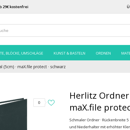
b 29€ kostenfrei
Ü
TE, BLÖCKE, UMSCHLÄGE
KUNST & BASTELN
ORDNEN
MATE
l (5cm) · maX.file protect · schwarz
Herlitz Ordner
0
maX.file prote
Schmaler Ordner · Rückenbreite 5 
und Niederhalter mit erhöhter Kle