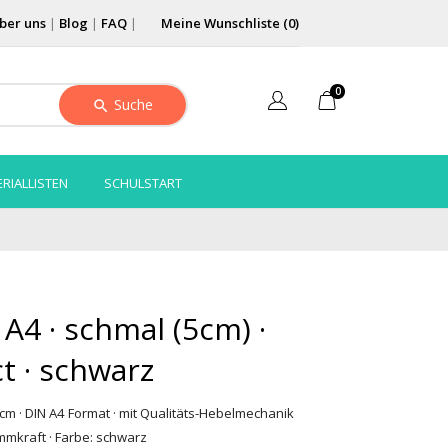
ber uns
|
Blog
|
FAQ
|
Meine Wunschliste (
0
)
0
Suche
RIALLISTEN
SCHULSTART
 A4 · schmal (5cm) ·
ct · schwarz
cm · DIN A4 Format · mit Qualitäts-Hebelmechanik
mmkraft · Farbe: schwarz