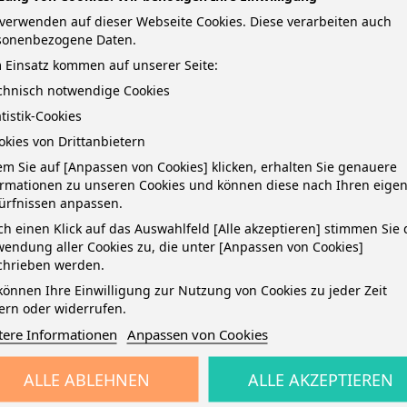
verwenden auf dieser Webseite Cookies. Diese verarbeiten auch
sonenbezogene Daten.
 Einsatz kommen auf unserer Seite:
echnisch notwendige Cookies
atistik-Cookies
okies von Drittanbietern
TAILS
m Sie auf [Anpassen von Cookies] klicken, erhalten Sie genauere
ormationen zu unseren Cookies und können diese nach Ihren eige
ürfnissen anpassen.
breite · Material der Kaschierung außen: PP-Kunststoffbezug · innen: 
h einen Klick auf das Auswahlfeld [Alle akzeptieren] stimmen Sie 
tze · Kantenschutz · Verwendung für Papierformate: A4 · Größe (B x H)
endung aller Cookies zu, die unter [Anpassen von Cookies]
chrieben werden.
itip am Hebelende der Mechanik · Niederhalter mit erhöhter Klemmkr
elmechanik · Garantie gewährt · Garantiedauer: 10 Jahre · Zertifikat
können Ihre Einwilligung zur Nutzung von Cookies zu jeder Zeit
ern oder widerrufen.
tere Informationen
Anpassen von Cookies
ALLE ABLEHNEN
ALLE AKZEPTIEREN