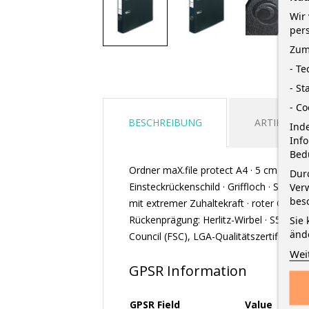
Wir 
per
Zum
- T
- St
- Co
BESCHREIBUNG
ARTIKELDE
Inde
Inf
Bed
Ordner maX.file protect A4 · 5 cm Rücken
Durc
Einsteckrückenschild · Griffloch · Schli
Verw
bes
mit extremer Zuhaltekraft · roter Gumm
Rückenprägung: Herlitz-Wirbel · S50, Heb
Sie 
änd
Council (FSC), LGA-Qualitätszertifikat
Wei
GPSR Information
GPSR Field
Value