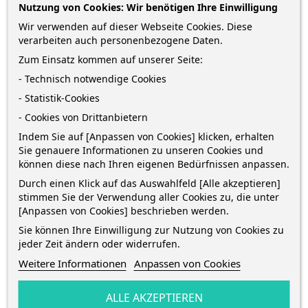
Nutzung von Cookies: Wir benötigen Ihre Einwilligung
zzgl. Versandkosten
*
inkl. MwSt.
Lieferung in 2-5 Werktagen*
Wir verwenden auf dieser Webseite Cookies. Diese
verarbeiten auch personenbezogene Daten.
Menge
Zum Einsatz kommen auf unserer Seite:
- Technisch notwendige Cookies
- Statistik-Cookies
IN DEN WARENKORB
1
- Cookies von Drittanbietern
Indem Sie auf [Anpassen von Cookies] klicken, erhalten

Auf Lager
Sie genauere Informationen zu unseren Cookies und
können diese nach Ihren eigenen Bedürfnissen anpassen.
Sofort kaufen
und erhalte die Bestellung
zwischen
Durch einen Klick auf das Auswahlfeld [Alle akzeptieren]
stimmen Sie der Verwendung aller Cookies zu, die unter
Mittwoch 12 August
und
Freitag 14 August
mit
DHL
[Anpassen von Cookies] beschrieben werden.
Sie können Ihre Einwilligung zur Nutzung von Cookies zu
jeder Zeit ändern oder widerrufen.
Weitere Informationen
Anpassen von Cookies
BESCHREIBUNG
ALLE AKZEPTIEREN