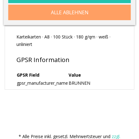
ALLE ABLEHNEN
ARTIKELDETAILS
Karteikarten · A8 · 100 Stück · 180 g/qm · weiß ·
unliniert
GPSR Information
GPSR Field
Value
gpsr_manufacturer_name
BRUNNEN
* Alle Preise inkl. gesetzl. Mehrwertsteuer und
zzgl.