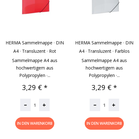
HERMA Sammelmappe · DIN
HERMA Sammelmappe · DIN
A4 · Transluzent · Rot
A4 · Transluzent · Farblos
Sammelmappe A4 aus
Sammelmappe A4 aus
hochwertigem aus
hochwertigem aus
Polypropylen ·...
Polypropylen ·...
Preis
Preis
3,29 € *
3,29 € *
–
–
+
+
IN DEN WARENKORB
IN DEN WARENKORB