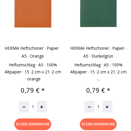
HERMA Heftschoner · Papier ·
HERMA Heftschoner · Papier ·
A5 · Orange
A5 · Dunkelgrün
Heftumschlag · A5 · 100%
Heftumschlag · A5 · 100%
Altpapier · 15 ·2 cm x 21 ·2 cm
Altpapier · 15 ·2 cm x 21 ·2 cm
· orange
·...
Preis
Preis
0,79 € *
0,79 € *
–
–
+
+
IN DEN WARENKORB
IN DEN WARENKORB