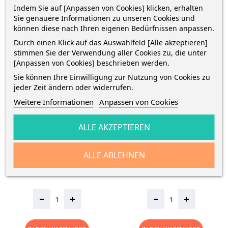
Indem Sie auf [Anpassen von Cookies] klicken, erhalten
Sie genauere Informationen zu unseren Cookies und
können diese nach Ihren eigenen Bedürfnissen anpassen.
Durch einen Klick auf das Auswahlfeld [Alle akzeptieren]
stimmen Sie der Verwendung aller Cookies zu, die unter
[Anpassen von Cookies] beschrieben werden.
Sie können Ihre Einwilligung zur Nutzung von Cookies zu
jeder Zeit ändern oder widerrufen.
HERMA Heftschoner · Papier ·
HERMA Heftschoner · Papier ·
Weitere Informationen
Anpassen von Cookies
A5 · Türkis
A5 · Grau
Heftumschlag · A5 · 100%
Heftumschlag · A5 · 100%
ALLE AKZEPTIEREN
Altpapier · 15 ·2 cm x 21 ·2 cm
Altpapier · 15 ·2 cm x 21 ·2 cm
· türkis
·...
ALLE ABLEHNEN
Preis
Preis
0,79 € *
0,79 € *
–
–
+
+