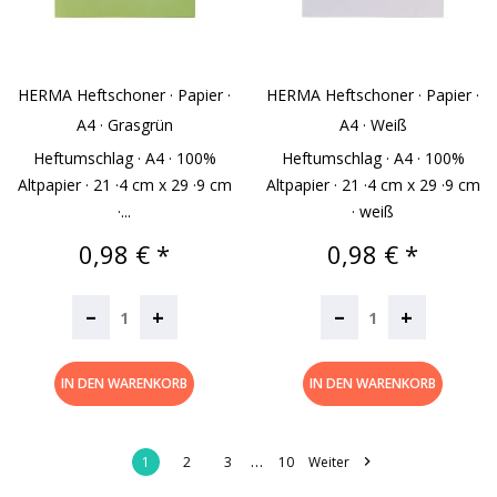
HERMA Heftschoner · Papier ·
HERMA Heftschoner · Papier ·
A4 · Grasgrün
A4 · Weiß
Heftumschlag · A4 · 100%
Heftumschlag · A4 · 100%
Altpapier · 21 ·4 cm x 29 ·9 cm
Altpapier · 21 ·4 cm x 29 ·9 cm
·...
· weiß
Preis
Preis
0,98 € *
0,98 € *
–
–
+
+
IN DEN WARENKORB
IN DEN WARENKORB
…

1
2
3
10
Weiter