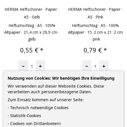
HERMA Heftschoner · Papier ·
HERMA Heftschoner · Papier ·
A5 · Gelb
A5 · Pink
Heftumschlag · A5 · 100%
Heftumschlag · A5 · 100%
Altpapier · 21,4 cm x 29,9 cm ·
Altpapier · 15 ·2 cm x 21 ·2 cm
gelb
· pink
Preis
Preis
0,55 € *
0,79 € *
–
–
+
+
Nutzung von Cookies: Wir benötigen Ihre Einwilligung
IN DEN WARENKORB
IN DEN WARENKORB
Wir verwenden auf dieser Webseite Cookies. Diese
verarbeiten auch personenbezogene Daten.
Zum Einsatz kommen auf unserer Seite:
- Technisch notwendige Cookies
- Statistik-Cookies
- Cookies von Drittanbietern