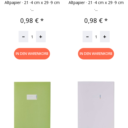
Altpapier · 21 ·4 cm x 29 ·9 cm
Altpapier · 21 ·4 cm x 29 ·9 cm
·...
·...
Preis
Preis
0,98 € *
0,98 € *
–
–
+
+
IN DEN WARENKORB
IN DEN WARENKORB