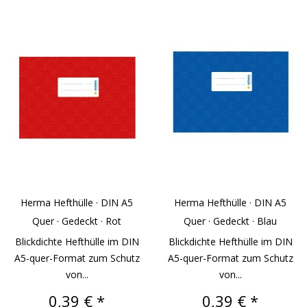
Herma Hefthülle · DIN A5
Herma Hefthülle · DIN A5
Quer · Gedeckt · Rot
Quer · Gedeckt · Blau
Blickdichte Hefthülle im DIN
Blickdichte Hefthülle im DIN
A5-quer-Format zum Schutz
A5-quer-Format zum Schutz
von...
von...
Preis
Preis
0,39 € *
0,39 € *