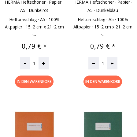
HERMA Heftschoner · Papier ·
HERMA Heftschoner · Papier ·
A5 · Dunkelrot
A5 · Dunkelblau
Heftumschlag · A5 · 100%
Heftumschlag · A5 · 100%
Altpapier · 15 ·2 cm x 21 ·2 cm
Altpapier · 15 ·2 cm x 21 ·2 cm
·...
·...
Preis
Preis
0,79 € *
0,79 € *
–
–
+
+
IN DEN WARENKORB
IN DEN WARENKORB