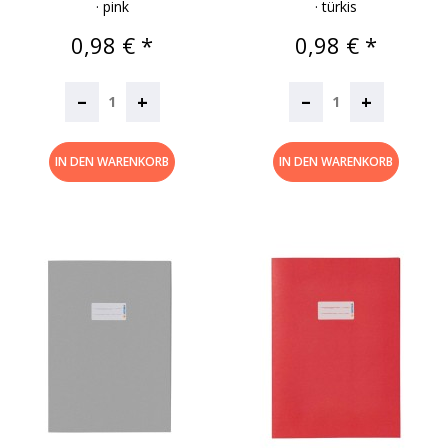
· pink
· türkis
Preis
Preis
0,98 € *
0,98 € *
–
–
+
+
IN DEN WARENKORB
IN DEN WARENKORB