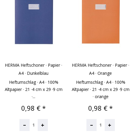
HERMA Heftschoner · Papier ·
HERMA Heftschoner · Papier ·
A4 · Dunkelblau
A4 · Orange
Heftumschlag · A4 · 100%
Heftumschlag · A4 · 100%
Altpapier · 21 ·4 cm x 29 ·9 cm
Altpapier · 21 ·4 cm x 29 ·9 cm
·...
· orange
Preis
Preis
0,98 € *
0,98 € *
–
–
+
+