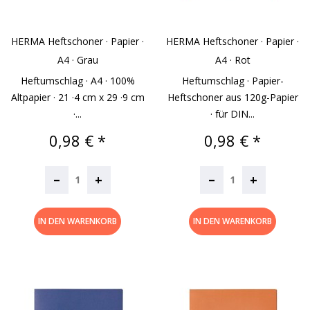
HERMA Heftschoner · Papier ·
HERMA Heftschoner · Papier ·
A4 · Grau
A4 · Rot
Heftumschlag · A4 · 100%
Heftumschlag · Papier-
Altpapier · 21 ·4 cm x 29 ·9 cm
Heftschoner aus 120g-Papier
·...
· für DIN...
Preis
Preis
0,98 € *
0,98 € *
–
–
+
+
IN DEN WARENKORB
IN DEN WARENKORB