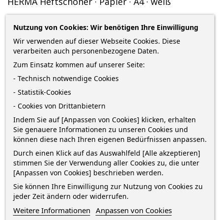
HERMA Heftschoner · Papier · A4 · weiß
Heftumschlag · A4 · 100% Altpapier · 21 ·4 cm x 29 ·9 cm · weiß
Nutzung von Cookies: Wir benötigen Ihre Einwilligung
0,98 €
Wir verwenden auf dieser Webseite Cookies. Diese
verarbeiten auch personenbezogene Daten.
zzgl. Versandkosten
*
inkl. MwSt.
Lieferung in 2-5 Werktagen*
Zum Einsatz kommen auf unserer Seite:
- Technisch notwendige Cookies
Menge
- Statistik-Cookies
- Cookies von Drittanbietern
Indem Sie auf [Anpassen von Cookies] klicken, erhalten
IN DEN WARENKORB
0
Sie genauere Informationen zu unseren Cookies und
können diese nach Ihren eigenen Bedürfnissen anpassen.

Auf Lager
Durch einen Klick auf das Auswahlfeld [Alle akzeptieren]
stimmen Sie der Verwendung aller Cookies zu, die unter
[Anpassen von Cookies] beschrieben werden.
Sie können Ihre Einwilligung zur Nutzung von Cookies zu
jeder Zeit ändern oder widerrufen.
Weitere Informationen
Anpassen von Cookies
BESCHREIBUNG