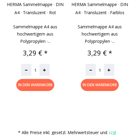
HERMA Sammelmappe · DIN
HERMA Sammelmappe · DIN
A4 · Transluzent · Rot
A4 · Transluzent · Farblos
Sammelmappe A4 aus
Sammelmappe A4 aus
hochwertigem aus
hochwertigem aus
Polypropylen ·...
Polypropylen ·...
Preis
Preis
3,29 € *
3,29 € *
–
–
+
+
IN DEN WARENKORB
IN DEN WARENKORB
* Alle Preise inkl. gesetzl. Mehrwertsteuer und
zzgl.