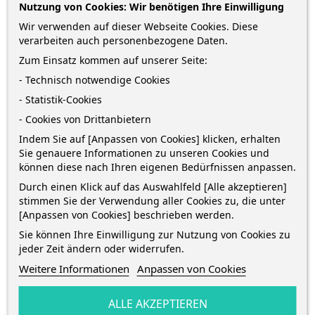
Nutzung von Cookies: Wir benötigen Ihre Einwilligung
BESCHREIBUNG
Wir verwenden auf dieser Webseite Cookies. Diese
verarbeiten auch personenbezogene Daten.
Zum Einsatz kommen auf unserer Seite:
ARTIKELDETAILS
- Technisch notwendige Cookies
- Statistik-Cookies
Sammelmappe mit Gummizug und 3
- Cookies von Drittanbietern
Einschlaglaschen. Aus stabilem Polypropylen im
Indem Sie auf [Anpassen von Cookies] klicken, erhalten
Format A3. Ideal zur Aufbewahrung von Bildern,
Sie genauere Informationen zu unseren Cookies und
Kinderkunstwerken und vielem mehr. Mit 3 Klappen
können diese nach Ihren eigenen Bedürfnissen anpassen.
und Gummizugverschluss.
Durch einen Klick auf das Auswahlfeld [Alle akzeptieren]
stimmen Sie der Verwendung aller Cookies zu, die unter
[Anpassen von Cookies] beschrieben werden.
Sie können Ihre Einwilligung zur Nutzung von Cookies zu
GPSR Information
jeder Zeit ändern oder widerrufen.
Weitere Informationen
Anpassen von Cookies
GPSR Field
Value
gpsr_manufacturer_name
HERMA
ALLE AKZEPTIEREN