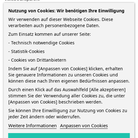
0,37 €
Nutzung von Cookies: Wir benötigen Ihre Einwilligung
Wir verwenden auf dieser Webseite Cookies. Diese
zzgl. Versandkosten
*
inkl. MwSt.
Lieferung in 2-5 Werktagen*
verarbeiten auch personenbezogene Daten.
Zum Einsatz kommen auf unserer Seite:
Menge
- Technisch notwendige Cookies
- Statistik-Cookies
- Cookies von Drittanbietern
IN DEN WARENKORB
0
Indem Sie auf [Anpassen von Cookies] klicken, erhalten
Sie genauere Informationen zu unseren Cookies und

Auf Lager
können diese nach Ihren eigenen Bedürfnissen anpassen.
Durch einen Klick auf das Auswahlfeld [Alle akzeptieren]
stimmen Sie der Verwendung aller Cookies zu, die unter
Sofort kaufen
und erhalte die Bestellung
zwischen
[Anpassen von Cookies] beschrieben werden.
Dienstag 11 August
und
Donnerstag 13 August
mit
DHL
Sie können Ihre Einwilligung zur Nutzung von Cookies zu
jeder Zeit ändern oder widerrufen.
Weitere Informationen
Anpassen von Cookies