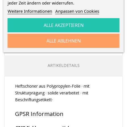
erhalte die Bestellung
zwischen
Montag 10 August
und
jeder Zeit ändern oder widerrufen.
Mittwoch 12 August
mit
DHL
Weitere Informationen
Anpassen von Cookies
ALLE AKZEPTIEREN
ALLE ABLEHNEN
BESCHREIBUNG
ARTIKELDETAILS
Heftschoner aus Polypropylen-Folie · mit
Strukturprägung · solide verarbeitet · mit
Beschriftungsetikett·
GPSR Information