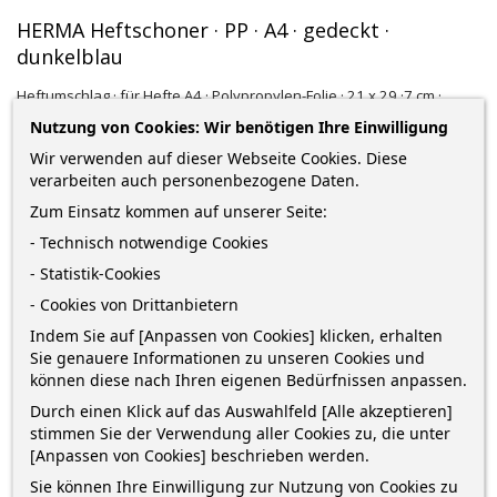
HERMA Heftschoner · PP · A4 · gedeckt ·
dunkelblau
Heftumschlag · für Hefte A4 · Polypropylen-Folie · 21 x 29 ·7 cm ·
dunkelblau gedeckt
Nutzung von Cookies: Wir benötigen Ihre Einwilligung
Wir verwenden auf dieser Webseite Cookies. Diese
0,49 €
verarbeiten auch personenbezogene Daten.
zzgl. Versandkosten
*
inkl. MwSt.
Lieferung in 2-5 Werktagen*
Zum Einsatz kommen auf unserer Seite:
- Technisch notwendige Cookies
Menge
- Statistik-Cookies
- Cookies von Drittanbietern
Indem Sie auf [Anpassen von Cookies] klicken, erhalten
Sie genauere Informationen zu unseren Cookies und
IN DEN WARENKORB
6
können diese nach Ihren eigenen Bedürfnissen anpassen.

Auf Lager
Durch einen Klick auf das Auswahlfeld [Alle akzeptieren]
stimmen Sie der Verwendung aller Cookies zu, die unter
[Anpassen von Cookies] beschrieben werden.
Bestelle innerhalb von
4 Stunden und 20 Minuten
und
Sie können Ihre Einwilligung zur Nutzung von Cookies zu