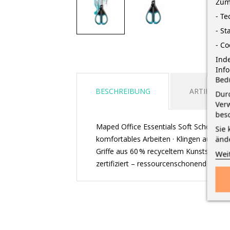
Zum
- T
- St
- Co
Inde
Inf
Bed
BESCHREIBUNG
ARTIKELDE
Durc
Verw
bes
Maped Office Essentials Soft Schere 17 
Sie 
komfortables Arbeiten · Klingen aus rost
änd
Griffe aus 60 % recyceltem Kunststoff –
Wei
zertifiziert – ressourcenschonend produz