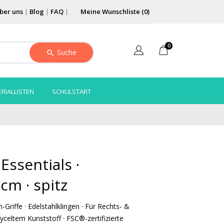
ber uns
|
Blog
|
FAQ
|
Meine Wunschliste (
0
)
0
Suche
RIALLISTEN
SCHULSTART
ssentials ·
cm · spitz
Griffe · Edelstahlklingen · Für Rechts- &
yceltem Kunststoff · FSC®-zertifizierte