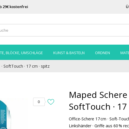
b 29€ kostenfrei
Ü
TE, BLÖCKE, UMSCHLÄGE
KUNST & BASTELN
ORDNEN
MATE
· SoftTouch · 17 cm · spitz
Maped Schere E
0
SoftTouch · 17 
Office-Schere 17 cm · Soft-Touch-
Linkshänder · Griffe aus 60 % rec