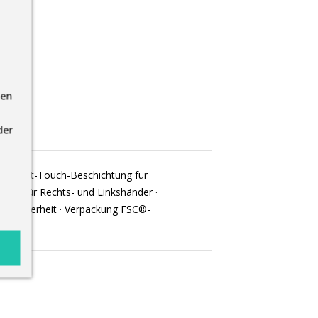
nen
der
 mit Soft-Touch-Beschichtung für
ignet für Rechts- und Linkshänder ·
hte Sicherheit · Verpackung FSC®-
lien