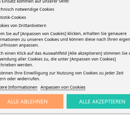
 Einsatz kommen auf unserer Seite:
echnisch notwendige Cookies
atistik-Cookies
okies von Drittanbietern
m Sie auf [Anpassen von Cookies] klicken, erhalten Sie genauere
ormationen zu unseren Cookies und können diese nach Ihren eige
ürfnissen anpassen.
TAILS
h einen Klick auf das Auswahlfeld [Alle akzeptieren] stimmen Sie 
endung aller Cookies zu, die unter [Anpassen von Cookies]
chrieben werden.
cm · Präzise Schneidleistung für Büro & Schule · Ergonomische Griffe
können Ihre Einwilligung zur Nutzung von Cookies zu jeder Zeit
freiem Edelstahl für langlebige Schärfe · Symmetrisches Design – gee
ern oder widerrufen.
 umweltfreundlich & nachhaltig · Abgerundete Klingenspitzen für erhö
tere Informationen
Anpassen von Cookies
iert · Ideal für präzises Schneiden von Papier, Karton & Bastelmateria
ALLE ABLEHNEN
ALLE AKZEPTIEREN