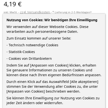
4,19 €
zzgl. Versandkosten
*
inkl. MwSt.
Lieferung in 2-5 Werktagen*
Nutzung von Cookies: Wir benötigen Ihre Einwilligung
Menge
Wir verwenden auf dieser Webseite Cookies. Diese
verarbeiten auch personenbezogene Daten.
Zum Einsatz kommen auf unserer Seite:
- Technisch notwendige Cookies
IN DEN WARENKORB
0
- Statistik-Cookies

Auf Lager
- Cookies von Drittanbietern
Indem Sie auf [Anpassen von Cookies] klicken, erhalten
Sofort kaufen
und erhalte die Bestellung
zwischen
Sie genauere Informationen zu unseren Cookies und
können diese nach Ihren eigenen Bedürfnissen anpassen.
Dienstag 11 August
und
Donnerstag 13 August
mit
DHL
Durch einen Klick auf das Auswahlfeld [Alle akzeptieren]
stimmen Sie der Verwendung aller Cookies zu, die unter
[Anpassen von Cookies] beschrieben werden.
Sie können Ihre Einwilligung zur Nutzung von Cookies zu
jeder Zeit ändern oder widerrufen.
BESCHREIBUNG