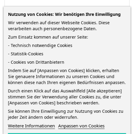
Nutzung von Cookies: Wir benötigen Ihre Einwilligung
ARTIKELDETAILS
Wir verwenden auf dieser Webseite Cookies. Diese
verarbeiten auch personenbezogene Daten.
Zum Einsatz kommen auf unserer Seite:
Schulmalfarben (Temperafarben) · 6 Töpfchen
- Technisch notwendige Cookies
flüssige Temperafarben à 18 ml · gut deckend und
- Statistik-Cookies
untereinander vermischbar
- Cookies von Drittanbietern
Indem Sie auf [Anpassen von Cookies] klicken, erhalten
Sie genauere Informationen zu unseren Cookies und
GPSR Information
können diese nach Ihren eigenen Bedürfnissen anpassen.
Durch einen Klick auf das Auswahlfeld [Alle akzeptieren]
GPSR Field
Value
stimmen Sie der Verwendung aller Cookies zu, die unter
[Anpassen von Cookies] beschrieben werden.
gpsr_manufacturer_name
Giotto
Sie können Ihre Einwilligung zur Nutzung von Cookies zu
jeder Zeit ändern oder widerrufen.
Weitere Informationen
Anpassen von Cookies