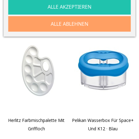
VIELLEICHT GEFÄLLT
ALLE AKZEPTIEREN
IHNEN AUCH
ALLE ABLEHNEN
Herlitz Farbmischpalette Mit
Pelikan Wasserbox Für Space+
Griffloch
Und K12 · Blau