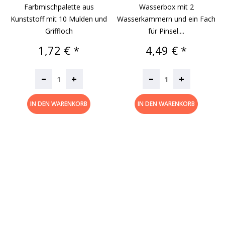
Farbmischpalette aus
Wasserbox mit 2
Kunststoff mit 10 Mulden und
Wasserkammern und ein Fach
Griffloch
für Pinsel....
Preis
Preis
1,72 € *
4,49 € *
–
–
+
+
IN DEN WARENKORB
IN DEN WARENKORB