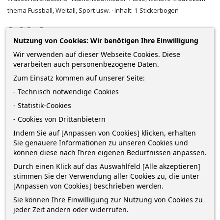
thema Fussball, Weltall, Sport usw. · Inhalt: 1 Stickerbogen
2,29 €
Nutzung von Cookies: Wir benötigen Ihre Einwilligung
zzgl. Versandkosten
*
inkl. MwSt.
Lieferung in 2-5 Werktagen*
Wir verwenden auf dieser Webseite Cookies. Diese
verarbeiten auch personenbezogene Daten.
Menge
Zum Einsatz kommen auf unserer Seite:
- Technisch notwendige Cookies
- Statistik-Cookies
IN DEN WARENKORB
0
- Cookies von Drittanbietern
Indem Sie auf [Anpassen von Cookies] klicken, erhalten

Auf Lager
Sie genauere Informationen zu unseren Cookies und
können diese nach Ihren eigenen Bedürfnissen anpassen.
Durch einen Klick auf das Auswahlfeld [Alle akzeptieren]
stimmen Sie der Verwendung aller Cookies zu, die unter
[Anpassen von Cookies] beschrieben werden.
Sie können Ihre Einwilligung zur Nutzung von Cookies zu
BESCHREIBUNG
jeder Zeit ändern oder widerrufen.