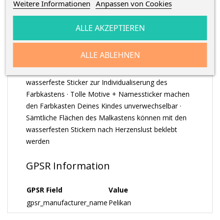
Weitere Informationen
Anpassen von Cookies
ARTIKELDETAILS
ALLE AKZEPTIEREN
ALLE ABLEHNEN
Stickerbogen zur Verschönerung und
Individualiserung des Wasserfarbkastens ·
wasserfeste Sticker zur Individualiserung des
Farbkastens · Tolle Motive + Namessticker machen
den Farbkasten Deines Kindes unverwechselbar ·
Sämtliche Flächen des Malkastens können mit den
wasserfesten Stickern nach Herzenslust beklebt
werden
GPSR Information
GPSR Field
Value
gpsr_manufacturer_name
Pelikan