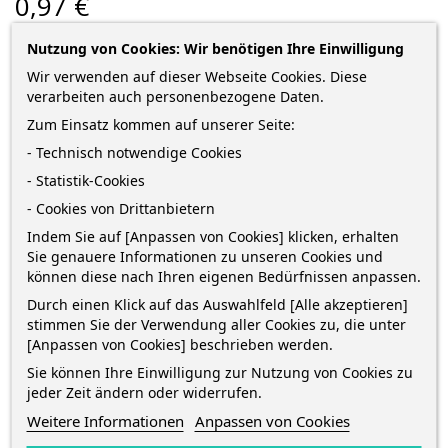
0,97 €
zzgl. Versandkosten
*
inkl. MwSt.
Lieferung in 2-5 Werktagen*
Nutzung von Cookies: Wir benötigen Ihre Einwilligung
Wir verwenden auf dieser Webseite Cookies. Diese
Menge
verarbeiten auch personenbezogene Daten.
Zum Einsatz kommen auf unserer Seite:
- Technisch notwendige Cookies
IN DEN WARENKORB
1
- Statistik-Cookies
- Cookies von Drittanbietern

Auf Lager
Indem Sie auf [Anpassen von Cookies] klicken, erhalten
Sie genauere Informationen zu unseren Cookies und
können diese nach Ihren eigenen Bedürfnissen anpassen.
Sofort kaufen
und erhalte die Bestellung
zwischen
Dienstag 11 August
und
Donnerstag 13 August
mit
DHL
Durch einen Klick auf das Auswahlfeld [Alle akzeptieren]
stimmen Sie der Verwendung aller Cookies zu, die unter
[Anpassen von Cookies] beschrieben werden.
Sie können Ihre Einwilligung zur Nutzung von Cookies zu
jeder Zeit ändern oder widerrufen.
Weitere Informationen
Anpassen von Cookies
BESCHREIBUNG