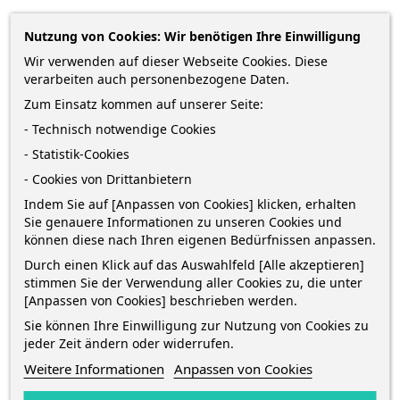
Nutzung von Cookies: Wir benötigen Ihre Einwilligung
BESCHREIBUNG
Wir verwenden auf dieser Webseite Cookies. Diese
verarbeiten auch personenbezogene Daten.
Zum Einsatz kommen auf unserer Seite:
ARTIKELDETAILS
- Technisch notwendige Cookies
- Statistik-Cookies
- Cookies von Drittanbietern
Alleskleber Klebestift · ohne Lösungsmittel · 98%
Indem Sie auf [Anpassen von Cookies] klicken, erhalten
natürliche Inhaltsstoffe · Behälter aus 50%
Sie genauere Informationen zu unseren Cookies und
recyceltem Plastik · perfekt für Bastelarbeiten aller
können diese nach Ihren eigenen Bedürfnissen anpassen.
Art mit Karton, Papier, Pappe... · mit Schraubkappe
Durch einen Klick auf das Auswahlfeld [Alle akzeptieren]
zum Schutz vor Austrocknung · perfekt für die Schule
stimmen Sie der Verwendung aller Cookies zu, die unter
· Inhalt: Stift mit 40 g
[Anpassen von Cookies] beschrieben werden.
Sie können Ihre Einwilligung zur Nutzung von Cookies zu
jeder Zeit ändern oder widerrufen.
GPSR Information
Weitere Informationen
Anpassen von Cookies