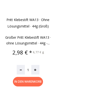
Pritt Klebestift WA13 · Ohne
Lösungsmittel · 44g (groß)
Großer Pritt Klebestift WA13 ·
ohne Lösungsmittel · 44g -...
Preis
2,98 € *
6,77 € g
–
+
IN DEN WARENKORB