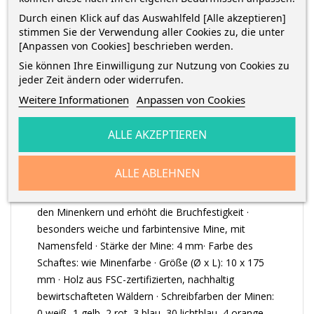
Durch einen Klick auf das Auswahlfeld [Alle akzeptieren]
stimmen Sie der Verwendung aller Cookies zu, die unter
BESCHREIBUNG
[Anpassen von Cookies] beschrieben werden.
Sie können Ihre Einwilligung zur Nutzung von Cookies zu
jeder Zeit ändern oder widerrufen.
ARTIKELDETAILS
Weitere Informationen
Anpassen von Cookies
ALLE AKZEPTIEREN
ergo soft® jumbo 158 - Dreikantiger jumbo Farbstift
in Premium Qualität · ergonomische Dreikantform ·
ALLE ABLEHNEN
Material des Schaftes: einzigartige rutschfeste Soft-
Oberfläche · ABS - der weiße Schutzmantel verstärkt
den Minenkern und erhöht die Bruchfestigkeit ·
besonders weiche und farbintensive Mine, mit
Namensfeld · Stärke der Mine: 4 mm· Farbe des
Schaftes: wie Minenfarbe · Größe (Ø x L): 10 x 175
mm · Holz aus FSC-zertifizierten, nachhaltig
bewirtschafteten Wäldern · Schreibfarben der Minen:
0 weiß, 1 gelb, 2 rot, 3 blau, 30 lichtblau, 4 orange,