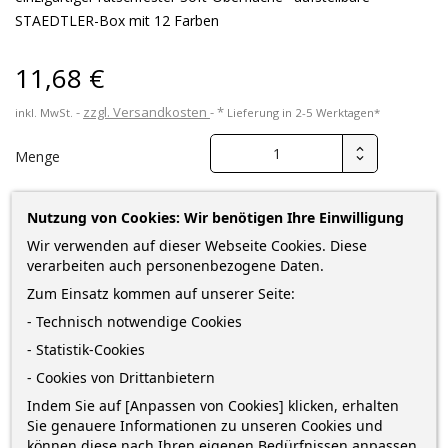
STAEDTLER-Box mit 12 Farben
11,68 €
zzgl. Versandkosten
*
inkl. MwSt.
Lieferung in 2-5 Werktagen*
Menge
Nutzung von Cookies: Wir benötigen Ihre Einwilligung
Wir verwenden auf dieser Webseite Cookies. Diese
IN DEN WARENKORB
0
verarbeiten auch personenbezogene Daten.

Zum Einsatz kommen auf unserer Seite:
Nur noch wenige Teile verfügbar
- Technisch notwendige Cookies
- Statistik-Cookies
Sofort kaufen
und erhalte die Bestellung
zwischen
- Cookies von Drittanbietern
Dienstag 11 August
und
Donnerstag 13 August
mit
DHL
Indem Sie auf [Anpassen von Cookies] klicken, erhalten
Sie genauere Informationen zu unseren Cookies und
können diese nach Ihren eigenen Bedürfnissen anpassen.