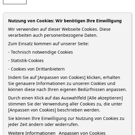
Idena Versandtasche Briefumschlag C5 · ohne
Nutzung von Cookies: Wir benötigen Ihre Einwilligung
Fenster · braun Recycling · 10 Stück
Wir verwenden auf dieser Webseite Cookies. Diese
verarbeiten auch personenbezogene Daten.
Briefumschlag, Versandtasche C5 · mit Haftklebung · braunes
Zum Einsatz kommen auf unserer Seite:
Recycling-Papier · 10 Stück
- Technisch notwendige Cookies
1,79 €
- Statistik-Cookies
- Cookies von Drittanbietern
zzgl. Versandkosten
*
inkl. MwSt.
Lieferung in 2-5 Werktagen*
Indem Sie auf [Anpassen von Cookies] klicken, erhalten
Sie genauere Informationen zu unseren Cookies und
Menge
können diese nach Ihren eigenen Bedürfnissen anpassen.
Durch einen Klick auf das Auswahlfeld [Alle akzeptieren]
stimmen Sie der Verwendung aller Cookies zu, die unter
[Anpassen von Cookies] beschrieben werden.
IN DEN WARENKORB
0
Sie können Ihre Einwilligung zur Nutzung von Cookies zu
jeder Zeit ändern oder widerrufen.

Auf Lager
Weitere Informationen
Anpassen von Cookies