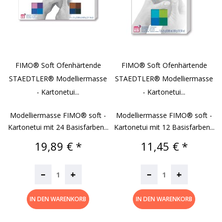
FIMO® Soft Ofenhärtende
FIMO® Soft Ofenhärtende
STAEDTLER® Modelliermasse
STAEDTLER® Modelliermasse
- Kartonetui...
- Kartonetui...
Modelliermasse FIMO® soft -
Modelliermasse FIMO® soft -
Kartonetui mit 24 Basisfarben...
Kartonetui mit 12 Basisfarben...
Preis
Preis
19,89 € *
11,45 € *
–
–
+
+
IN DEN WARENKORB
IN DEN WARENKORB