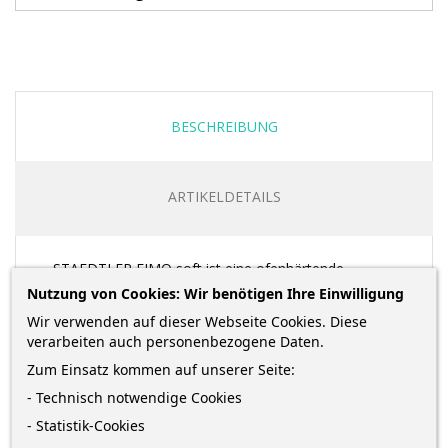
BESCHREIBUNG
ARTIKELDETAILS
STAEDTLER FIMO soft ist eine ofenhärtende
Modelliermasse, die sich optimal für Kinder,
Nutzung von Cookies: Wir benötigen Ihre Einwilligung
Einsteiger und Hobby-Künstler eignet: Sie ist weich
Wir verwenden auf dieser Webseite Cookies. Diese
und geschmeidig und daher leicht zu formen. Fimo
verarbeiten auch personenbezogene Daten.
fördert Kreativität, Feinmotorik, Rollenspiele und
Zum Einsatz kommen auf unserer Seite:
räumliches Vorstellungsvermögen.
- Technisch notwendige Cookies
- Statistik-Cookies
Der Großblock eignet sich ideal für die kreative