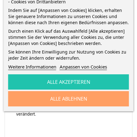
- Cookies von Drittanbietern
Arbeit in Schule und Kindergarten.
Indem Sie auf [Anpassen von Cookies] klicken, erhalten
Sie genauere Informationen zu unseren Cookies und
Mit FIMO kids/effect/professional mischbar.
können diese nach Ihren eigenen Bedürfnissen anpassen.
Zielgruppe: ab 8 Jahren, da Härtung im Ofen
Durch einen Klick auf das Auswahlfeld [Alle akzeptieren]
erforderlich.
stimmen Sie der Verwendung aller Cookies zu, die unter
[Anpassen von Cookies] beschrieben werden.
Zertifikate und Zulassungen: BG-PRÜFZERT
Sie können Ihre Einwilligung zur Nutzung von Cookies zu
jeder Zeit ändern oder widerrufen.
Um FIMO zu härten, sollte der Ofen auf eine
Weitere Informationen
Anpassen von Cookies
Temperatur von
110°C
(Ober- /Unterhitze)
vorgeheizt werden. Danach das modellierte FIMO
ALLE AKZEPTIEREN
für 30 Minuten in den Ofen geben
. Bitte die
Temperatur sowie die Backzeit des FIMOs nicht
ALLE ABLEHNEN
überschreiten, damit es zu keinen Verbrennungen
kommt und sich die Farbe des FIMOs nicht
verändert.