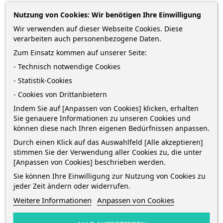
1,78 €
Nutzung von Cookies: Wir benötigen Ihre Einwilligung
Wir verwenden auf dieser Webseite Cookies. Diese
zzgl. Versandkosten
*
inkl. MwSt.
Lieferung in 2-5 Werktagen*
verarbeiten auch personenbezogene Daten.
Zum Einsatz kommen auf unserer Seite:
Menge
- Technisch notwendige Cookies
- Statistik-Cookies
- Cookies von Drittanbietern
IN DEN WARENKORB
1
Indem Sie auf [Anpassen von Cookies] klicken, erhalten
Sie genauere Informationen zu unseren Cookies und

Auf Lager
können diese nach Ihren eigenen Bedürfnissen anpassen.
Durch einen Klick auf das Auswahlfeld [Alle akzeptieren]
Bestelle innerhalb von
5 Stunden und 6 Minuten
und
stimmen Sie der Verwendung aller Cookies zu, die unter
[Anpassen von Cookies] beschrieben werden.
erhalte die Bestellung
zwischen
morgen
und
Dienstag 11
August
mit
DHL
Sie können Ihre Einwilligung zur Nutzung von Cookies zu
jeder Zeit ändern oder widerrufen.
Weitere Informationen
Anpassen von Cookies