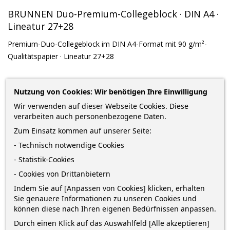
BRUNNEN Duo-Premium-Collegeblock · DIN A4 ·
Lineatur 27+28
Premium-Duo-Collegeblock im DIN A4-Format mit 90 g/m²-
Qualitätspapier · Lineatur 27+28
3,89 €
Nutzung von Cookies: Wir benötigen Ihre Einwilligung
zzgl. Versandkosten
*
inkl. MwSt.
Lieferung in 2-5 Werktagen*
Wir verwenden auf dieser Webseite Cookies. Diese
verarbeiten auch personenbezogene Daten.
Menge
Zum Einsatz kommen auf unserer Seite:
- Technisch notwendige Cookies
- Statistik-Cookies
- Cookies von Drittanbietern
IN DEN WARENKORB
0
Indem Sie auf [Anpassen von Cookies] klicken, erhalten

Nur noch wenige Teile verfügbar
Sie genauere Informationen zu unseren Cookies und
können diese nach Ihren eigenen Bedürfnissen anpassen.
Durch einen Klick auf das Auswahlfeld [Alle akzeptieren]
Bestelle innerhalb von
7 Stunden und 41 Minuten
und