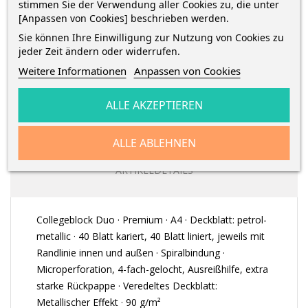
stimmen Sie der Verwendung aller Cookies zu, die unter
erhalte die Bestellung
zwischen
morgen
und
Dienstag 11
[Anpassen von Cookies] beschrieben werden.
August
mit
DHL
Sie können Ihre Einwilligung zur Nutzung von Cookies zu
jeder Zeit ändern oder widerrufen.
Weitere Informationen
Anpassen von Cookies
ALLE AKZEPTIEREN
BESCHREIBUNG
ALLE ABLEHNEN
ARTIKELDETAILS
Collegeblock Duo · Premium · A4 · Deckblatt: petrol-
metallic · 40 Blatt kariert, 40 Blatt liniert, jeweils mit
Randlinie innen und außen · Spiralbindung ·
Microperforation, 4-fach-gelocht, Ausreißhilfe, extra
starke Rückpappe · Veredeltes Deckblatt:
Metallischer Effekt · 90 g/m²