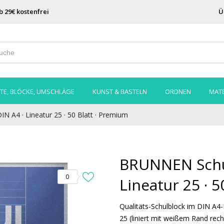
b 29€ kostenfrei
Ü
TE, BLÖCKE, UMSCHLÄGE
KUNST & BASTELN
ORDNEN
MATE
N A4 · Lineatur 25 · 50 Blatt · Premium
BRUNNEN Schul
0
Lineatur 25 · 
Qualitäts-Schulblock im DIN A4
25 (liniert mit weißem Rand rech