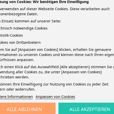
zung von Cookies: Wir benötigen Ihre Einwilligung
verwenden auf dieser Webseite Cookies. Diese verarbeiten auch
sonenbezogene Daten.
 Einsatz kommen auf unserer Seite:
echnisch notwendige Cookies
atistik-Cookies
okies von Drittanbietern
TAILS
m Sie auf [Anpassen von Cookies] klicken, erhalten Sie genauere
ormationen zu unseren Cookies und können diese nach Ihren eige
ürfnissen anpassen.
 weißem Rand rechts) · 90 g/m² Premiumpapier · 4-fach gelocht · 50 Blat
h einen Klick auf das Auswahlfeld [Alle akzeptieren] stimmen Sie 
endung aller Cookies zu, die unter [Anpassen von Cookies]
chrieben werden.
können Ihre Einwilligung zur Nutzung von Cookies zu jeder Zeit
ern oder widerrufen.
tere Informationen
Anpassen von Cookies
ALLE ABLEHNEN
ALLE AKZEPTIEREN