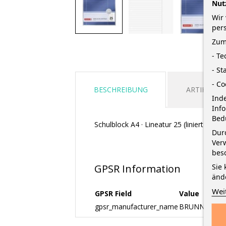
Nut
Wir 
per
Zum
- T
- St
- Co
BESCHREIBUNG
ARTIKELDE
Inde
Inf
Bed
Schulblock A4 · Lineatur 25 (liniert mit
Durc
Verw
bes
Sie 
GPSR Information
änd
Wei
GPSR Field
Value
gpsr_manufacturer_name
BRUNNEN