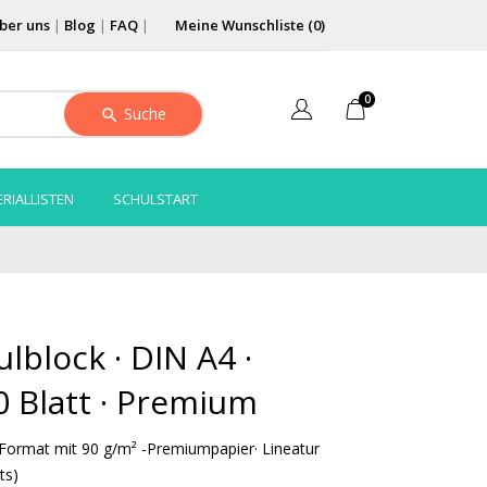
ber uns
|
Blog
|
FAQ
|
Meine Wunschliste (
0
)
0
Suche
RIALLISTEN
SCHULSTART
block · DIN A4 ·
50 Blatt · Premium
-Format mit 90 g/m² -Premiumpapier· Lineatur
ts)