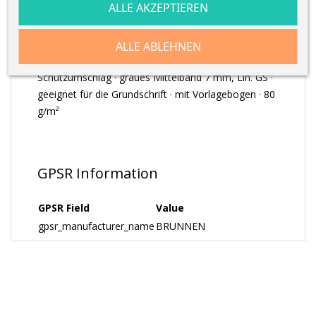
ALLE AKZEPTIEREN
ARTIKELDETAILS
ALLE ABLEHNEN
Schreiblernheft · A4 quer · 16 Blatt · extrastarker
Schutzumschlag · graues Mittelband 7 mm, Lin. GS ·
geeignet für die Grundschrift · mit Vorlagebogen · 80
g/m²
GPSR Information
GPSR Field
Value
gpsr_manufacturer_name
BRUNNEN