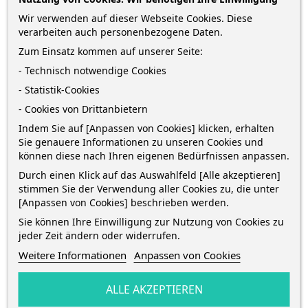
3,55 €
Wir verwenden auf dieser Webseite Cookies. Diese
verarbeiten auch personenbezogene Daten.
zzgl. Versandkosten
*
inkl. MwSt.
Lieferung in 2-5 Werktagen*
Zum Einsatz kommen auf unserer Seite:
Menge
- Technisch notwendige Cookies
- Statistik-Cookies
- Cookies von Drittanbietern
Indem Sie auf [Anpassen von Cookies] klicken, erhalten
IN DEN WARENKORB
1
Sie genauere Informationen zu unseren Cookies und
können diese nach Ihren eigenen Bedürfnissen anpassen.

Auf Lager
Durch einen Klick auf das Auswahlfeld [Alle akzeptieren]
stimmen Sie der Verwendung aller Cookies zu, die unter
[Anpassen von Cookies] beschrieben werden.
Sie können Ihre Einwilligung zur Nutzung von Cookies zu
jeder Zeit ändern oder widerrufen.
Weitere Informationen
Anpassen von Cookies
BESCHREIBUNG
ALLE AKZEPTIEREN
ARTIKELDETAILS