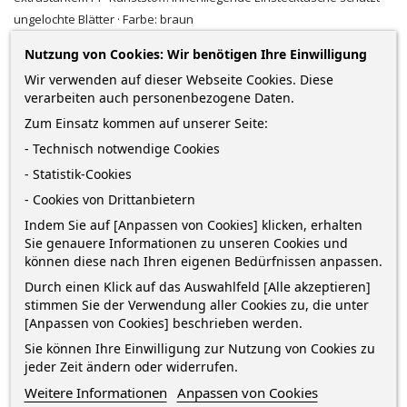
ungelochte Blätter · Farbe: braun
3,49 €
Nutzung von Cookies: Wir benötigen Ihre Einwilligung
Wir verwenden auf dieser Webseite Cookies. Diese
zzgl. Versandkosten
*
inkl. MwSt.
Lieferung in 2-5 Werktagen*
verarbeiten auch personenbezogene Daten.
Zum Einsatz kommen auf unserer Seite:
Menge
- Technisch notwendige Cookies
- Statistik-Cookies
- Cookies von Drittanbietern
IN DEN WARENKORB
0
Indem Sie auf [Anpassen von Cookies] klicken, erhalten
Sie genauere Informationen zu unseren Cookies und

Nur noch wenige Teile verfügbar
können diese nach Ihren eigenen Bedürfnissen anpassen.
Durch einen Klick auf das Auswahlfeld [Alle akzeptieren]
stimmen Sie der Verwendung aller Cookies zu, die unter
Sofort kaufen
und erhalte die Bestellung
zwischen
[Anpassen von Cookies] beschrieben werden.
Montag 10 August
und
Mittwoch 12 August
mit
DHL
Sie können Ihre Einwilligung zur Nutzung von Cookies zu
jeder Zeit ändern oder widerrufen.
Weitere Informationen
Anpassen von Cookies