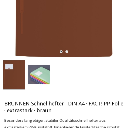
BRUNNEN Schnellhefter · DIN A4 · FACT! PP-Folie
· extrastark · braun
Besonders langlebiger, stabiler Qualitätsschnellhefter aus
extrastarkem PP-Kunststoff. Innenliegende Einstecktasche schützt