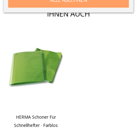
VIELLEICHT GEFÄLLT
IHNEN AUCH
HERMA Schoner Für
Schnellhefter · Farblos