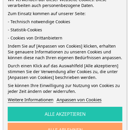
verarbeiten auch personenbezogene Daten.
BESCHREIBUNG
Zum Einsatz kommen auf unserer Seite:
- Technisch notwendige Cookies
ARTIKELDETAILS
- Statistik-Cookies
- Cookies von Drittanbietern
Indem Sie auf [Anpassen von Cookies] klicken, erhalten
Schnellhefter FACT!plus · für DIN A4 · hochwertiger
Sie genauere Informationen zu unseren Cookies und
Pressspankarton 375 g/m², 0,4 mm dick · grau ·
können diese nach Ihren eigenen Bedürfnissen anpassen.
Amtsheftung und kaufmännische Heftung
Durch einen Klick auf das Auswahlfeld [Alle akzeptieren]
stimmen Sie der Verwendung aller Cookies zu, die unter
GPSR Information
[Anpassen von Cookies] beschrieben werden.
Sie können Ihre Einwilligung zur Nutzung von Cookies zu
GPSR Field
Value
jeder Zeit ändern oder widerrufen.
gpsr_manufacturer_name
BRUNNEN
Weitere Informationen
Anpassen von Cookies
ALLE AKZEPTIEREN
ALLE ABLEHNEN