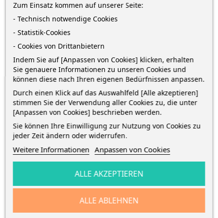
Zum Einsatz kommen auf unserer Seite:
ARTIKELDETAILS
- Technisch notwendige Cookies
- Statistik-Cookies
- Cookies von Drittanbietern
Schnellhefter FACT!plus · für DIN A4 · hochwertiger
Pressspankarton 375 g/m², 0,4 mm dick · blau ·
Indem Sie auf [Anpassen von Cookies] klicken, erhalten
Sie genauere Informationen zu unseren Cookies und
Amtsheftung und kaufmännische Heftung
können diese nach Ihren eigenen Bedürfnissen anpassen.
GPSR Information
Durch einen Klick auf das Auswahlfeld [Alle akzeptieren]
stimmen Sie der Verwendung aller Cookies zu, die unter
[Anpassen von Cookies] beschrieben werden.
GPSR Field
Value
Sie können Ihre Einwilligung zur Nutzung von Cookies zu
gpsr_manufacturer_name
BRUNNEN
jeder Zeit ändern oder widerrufen.
Weitere Informationen
Anpassen von Cookies
ALLE AKZEPTIEREN
VIELLEICHT GEFÄLLT
ALLE ABLEHNEN
IHNEN AUCH