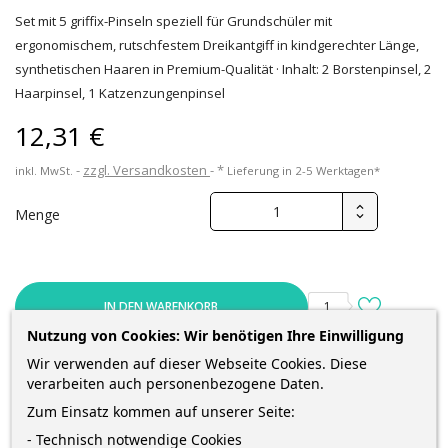
Set mit 5 griffix-Pinseln speziell für Grundschüler mit
ergonomischem, rutschfestem Dreikantgiff in kindgerechter Länge,
synthetischen Haaren in Premium-Qualität · Inhalt: 2 Borstenpinsel, 2
Haarpinsel, 1 Katzenzungenpinsel
12,31 €
zzgl. Versandkosten
*
inkl. MwSt.
Lieferung in 2-5 Werktagen*
Menge
IN DEN WARENKORB
1
Nutzung von Cookies: Wir benötigen Ihre Einwilligung

Nur noch wenige Teile verfügbar
Wir verwenden auf dieser Webseite Cookies. Diese
verarbeiten auch personenbezogene Daten.
Zum Einsatz kommen auf unserer Seite:
Sofort kaufen
und erhalte die Bestellung
zwischen
Dienstag 11 August
und
Donnerstag 13 August
mit
DHL
- Technisch notwendige Cookies