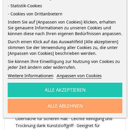
- Statistik-Cookies
- Cookies von Drittanbietern
Indem Sie auf [Anpassen von Cookies] klicken, erhalten
Sie genauere Informationen zu unseren Cookies und
können diese nach Ihren eigenen Bedürfnissen anpassen.
BESCHREIBUNG
Durch einen Klick auf das Auswahlfeld [Alle akzeptieren]
stimmen Sie der Verwendung aller Cookies zu, die unter
[Anpassen von Cookies] beschrieben werden.
ARTIKELDETAILS
Sie können Ihre Einwilligung zur Nutzung von Cookies zu
jeder Zeit ändern oder widerrufen.
Weitere Informationen
Anpassen von Cookies
Speziell auf die Bedürfnisse der Grundschüler beim
Malen angepasst und für den Einsatz im Unterricht
ALLE AKZEPTIEREN
perfektioniert, sorgen die neuen griffix
Qualitätspinsel für jede Menge Malspaß ·
Ergonomischer Dreikantgriff in kindgerechter Länge ·
ALLE ABLEHNEN
Mit Integriertem Namensfeld · Rutschfeste
Oberfläche für sicheren Halt · Leichte Reinigung und
Trocknung dank Kunststoffgriff · Geeignet für