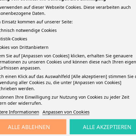
verwenden auf dieser Webseite Cookies. Diese verarbeiten auch
sonenbezogene Daten.
 Einsatz kommen auf unserer Seite:
echnisch notwendige Cookies
atistik-Cookies
okies von Drittanbietern
TAILS
m Sie auf [Anpassen von Cookies] klicken, erhalten Sie genauere
ormationen zu unseren Cookies und können diese nach Ihren eige
ürfnissen anpassen.
able 305 · trocken abwischbarer Lumocolor Stift - F-Spitze, ca. 0,6 m
h einen Klick auf das Auswahlfeld [Alle akzeptieren] stimmen Sie 
enoberflächen wie z.B.Sichthüllen und Laminate sowie Schülertafeln · f
endung aller Cookies zu, die unter [Anpassen von Cookies]
chrieben werden.
ken · geruchsarm · lichtbeständig · schlägt nicht durch Papier · Kappe 
irplane-safe, automatischer Druckausgleich verhindert das Auslaufen 
können Ihre Einwilligung zur Nutzung von Cookies zu jeder Zeit
ern oder widerrufen.
chreibfarben: blau, schwarz, grün, rot
tere Informationen
Anpassen von Cookies
ALLE ABLEHNEN
ALLE AKZEPTIEREN