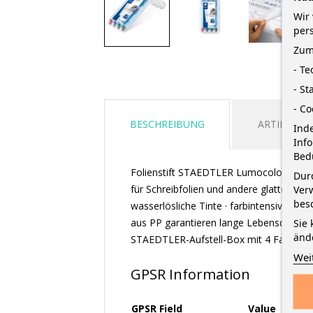
Wir 
per
Zum
- T
- St
- Co
BESCHREIBUNG
ARTIKELDE
Inde
Inf
Bed
Folienstift STAEDTLER Lumocolor correct
Durc
für Schreibfolien und andere glatte Foli
Verw
bes
wasserlösliche Tinte · farbintensiv, troc
aus PP garantieren lange Lebensdauer · A
Sie 
änd
STAEDTLER-Aufstell-Box mit 4 Farben · S
Wei
GPSR Information
GPSR Field
Value