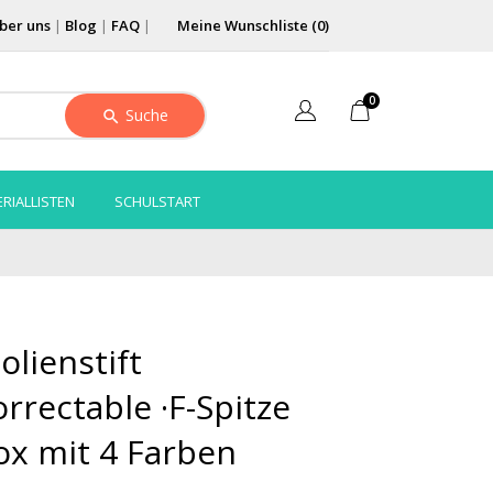
ber uns
|
Blog
|
FAQ
|
Meine Wunschliste (
0
)
0
Suche
RIALLISTEN
SCHULSTART
lienstift
rectable ·F-Spitze
Box mit 4 Farben