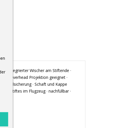
nen
m · integrierter Wischer am Stiftende ·
der
ür die Overhead Projektion geeignet ·
mit Abrollsicherung · Schaft und Kappe
des Stiftes im Flugzeug · nachfüllbar ·