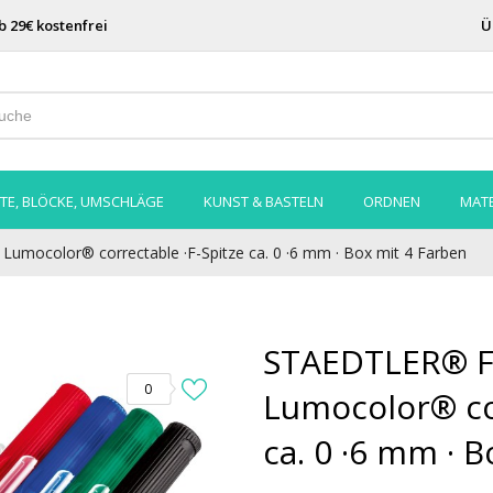
b 29€ kostenfrei
Ü
TE, BLÖCKE, UMSCHLÄGE
KUNST & BASTELN
ORDNEN
MATE
Lumocolor® correctable ·F-Spitze ca. 0 ·6 mm · Box mit 4 Farben
STAEDTLER® Fo
0
Lumocolor® cor
ca. 0 ·6 mm · 