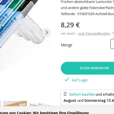
Trocken abwischbarer Lumocolor Sti
und andere glatte Folienoberfläche
Stiftende · STAEDTLER-Aufstell-Box 
8,29 €
zzgl. Versandkosten
inkl. MwSt.
Menge
IN DEN WARENKORB

Auf Lager
Sofort kaufen
und erhalt
August
und
Donnerstag 13 
zung von Cookies: Wir benötigen Ihre Einwilligung