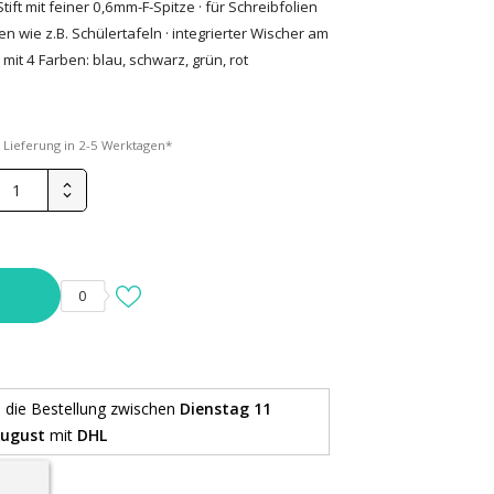
ft mit feiner 0,6mm-F-Spitze · für Schreibfolien
n wie z.B. Schülertafeln · integrierter Wischer am
mit 4 Farben: blau, schwarz, grün, rot
*
Lieferung in 2-5 Werktagen*
0
e die Bestellung
zwischen
Dienstag 11
August
mit
DHL