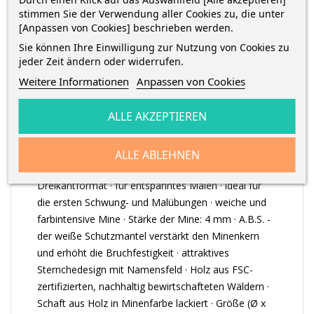
stimmen Sie der Verwendung aller Cookies zu, die unter
[Anpassen von Cookies] beschrieben werden.
Sie können Ihre Einwilligung zur Nutzung von Cookies zu
jeder Zeit ändern oder widerrufen.
BESCHREIBUNG
Weitere Informationen
Anpassen von Cookies
ALLE AKZEPTIEREN
ARTIKELDETAILS
ALLE ABLEHNEN
Noris Club® 128 Jumbo Farbstift im ergonomischen
Dreikantformat · für entspanntes Malen · ideal für
die ersten Schwung- und Malübungen · weiche und
farbintensive Mine · Stärke der Mine: 4 mm · A.B.S. -
der weiße Schutzmantel verstärkt den Minenkern
und erhöht die Bruchfestigkeit · attraktives
Sternchedesign mit Namensfeld · Holz aus FSC-
zertifizierten, nachhaltig bewirtschafteten Wäldern ·
Schaft aus Holz in Minenfarbe lackiert · Größe (Ø x