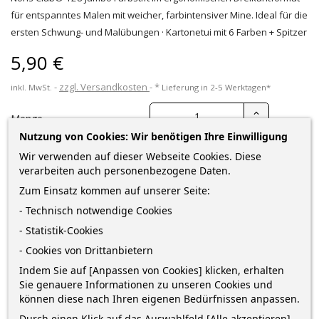
für entspanntes Malen mit weicher, farbintensiver Mine. Ideal für die
ersten Schwung- und Malübungen · Kartonetui mit 6 Farben + Spitzer
5,90 €
zzgl. Versandkosten
*
inkl. MwSt.
Lieferung in 2-5 Werktagen*
Menge
Nutzung von Cookies: Wir benötigen Ihre Einwilligung
Wir verwenden auf dieser Webseite Cookies. Diese
verarbeiten auch personenbezogene Daten.
IN DEN WARENKORB
0
Zum Einsatz kommen auf unserer Seite:
- Technisch notwendige Cookies

Nur noch wenige Teile verfügbar
- Statistik-Cookies
- Cookies von Drittanbietern
Bestelle innerhalb von
8 Minuten
und erhalte die
Indem Sie auf [Anpassen von Cookies] klicken, erhalten
Bestellung
zwischen
morgen
und
Dienstag 11 August
mit
Sie genauere Informationen zu unseren Cookies und
DHL
können diese nach Ihren eigenen Bedürfnissen anpassen.
Durch einen Klick auf das Auswahlfeld [Alle akzeptieren]