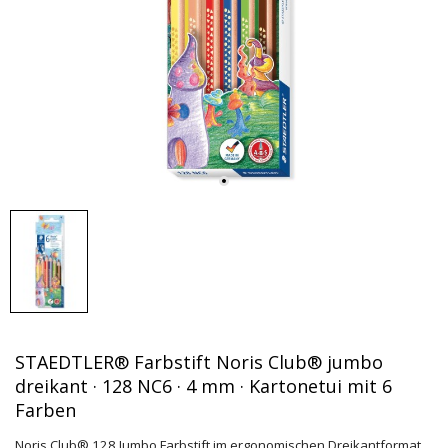
STAEDTLER® Farbstift Noris Club® jumbo
dreikant · 128 NC6 · 4 mm · Kartonetui mit 6
Farben
Noris Club® 128 Jumbo Farbstift im ergonomischen Dreikantformat