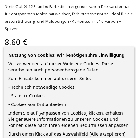
Noris Club® 128 Jumbo Farbstift im ergonomischen Dreikantformat
für entspanntes Malen mit weicher, farbintensiver Mine. Ideal für die
ersten Schwung- und Malübungen · Kartonetui mit 10 Farben +
Spitzer
8,60 €
zzgl. Versandkosten
*
inkl. MwSt.
Lieferung in 2-5 Werktagen*
Nutzung von Cookies: Wir benötigen Ihre Einwilligung
Wir verwenden auf dieser Webseite Cookies. Diese
Menge
verarbeiten auch personenbezogene Daten.
Zum Einsatz kommen auf unserer Seite:
- Technisch notwendige Cookies
IN DEN WARENKORB
1
- Statistik-Cookies
- Cookies von Drittanbietern

Auf Lager
Indem Sie auf [Anpassen von Cookies] klicken, erhalten
Sie genauere Informationen zu unseren Cookies und
können diese nach Ihren eigenen Bedürfnissen anpassen.
Durch einen Klick auf das Auswahlfeld [Alle akzeptieren]