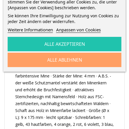
stimmen Sie der Verwendung aller Cookies zu, die unter
[Anpassen von Cookies] beschrieben werden.
BESCHREIBUNG
Sie können Ihre Einwilligung zur Nutzung von Cookies zu
jeder Zeit ändern oder widerrufen.
Weitere Informationen
Anpassen von Cookies
ARTIKELDETAILS
ALLE AKZEPTIEREN
Noris Club® 128 Jumbo Farbstift im ergonomischen
ALLE ABLEHNEN
Dreikantformat · für entspanntes Malen · ideal für
die ersten Schwung- und Malübungen · weiche und
farbintensive Mine · Stärke der Mine: 4 mm · A.B.S. -
der weiße Schutzmantel verstärkt den Minenkern
und erhöht die Bruchfestigkeit · attraktives
Sternchedesign mit Namensfeld · Holz aus FSC-
zertifizierten, nachhaltig bewirtschafteten Wäldern ·
Schaft aus Holz in Minenfarbe lackiert · Größe (Ø x
L): 9 x 175 mm · leicht spitzbar · Schreibfarben: 1
gelb, 43 hautfarben, 4 orange, 2 rot, 6 violett, 3 blau,