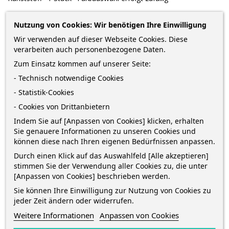
2,98 €
Nutzung von Cookies: Wir benötigen Ihre Einwilligung
Wir verwenden auf dieser Webseite Cookies. Diese
zzgl. Versandkosten
*
inkl. MwSt.
Lieferung in 2-5 Werktagen*
verarbeiten auch personenbezogene Daten.
Zum Einsatz kommen auf unserer Seite:
Menge
- Technisch notwendige Cookies
- Statistik-Cookies
- Cookies von Drittanbietern
IN DEN WARENKORB
0
Indem Sie auf [Anpassen von Cookies] klicken, erhalten
Sie genauere Informationen zu unseren Cookies und

Auf Lager
können diese nach Ihren eigenen Bedürfnissen anpassen.
Durch einen Klick auf das Auswahlfeld [Alle akzeptieren]
stimmen Sie der Verwendung aller Cookies zu, die unter
[Anpassen von Cookies] beschrieben werden.
Sie können Ihre Einwilligung zur Nutzung von Cookies zu
jeder Zeit ändern oder widerrufen.
BESCHREIBUNG
Weitere Informationen
Anpassen von Cookies