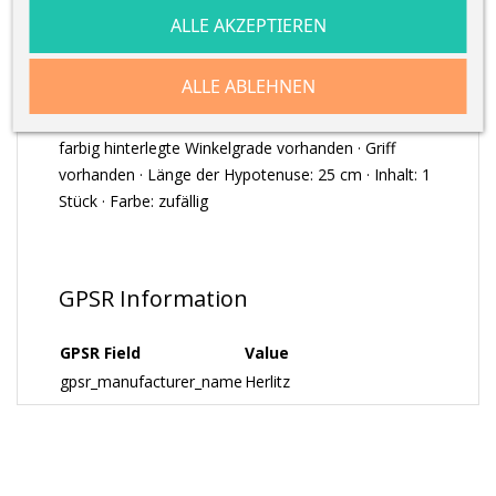
ALLE AKZEPTIEREN
ARTIKELDETAILS
ALLE ABLEHNEN
Geometrie-, Zeichendreieck my.pen · Kunststoff ·
farbig hinterlegte Winkelgrade vorhanden · Griff
vorhanden · Länge der Hypotenuse: 25 cm · Inhalt: 1
Stück · Farbe: zufällig
GPSR Information
GPSR Field
Value
gpsr_manufacturer_name
Herlitz