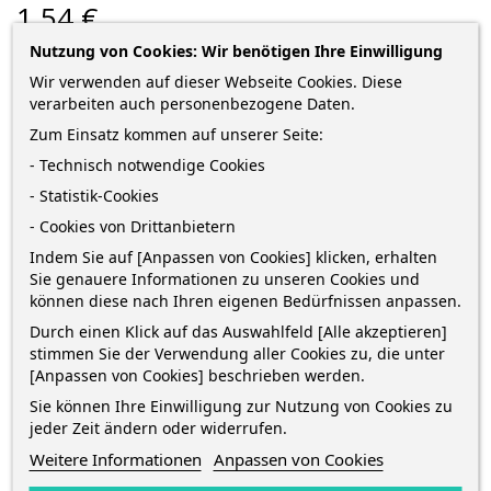
1,54 €
Nutzung von Cookies: Wir benötigen Ihre Einwilligung
zzgl. Versandkosten
*
inkl. MwSt.
Lieferung in 2-5 Werktagen*
Wir verwenden auf dieser Webseite Cookies. Diese
verarbeiten auch personenbezogene Daten.
Menge
Zum Einsatz kommen auf unserer Seite:
- Technisch notwendige Cookies
- Statistik-Cookies
IN DEN WARENKORB
0
- Cookies von Drittanbietern

Auf Lager
Indem Sie auf [Anpassen von Cookies] klicken, erhalten
Sie genauere Informationen zu unseren Cookies und
können diese nach Ihren eigenen Bedürfnissen anpassen.
Bestelle innerhalb von
1 Stunden und 43 Minuten
und
Durch einen Klick auf das Auswahlfeld [Alle akzeptieren]
erhalte die Bestellung
zwischen
morgen
und
Donnerstag
stimmen Sie der Verwendung aller Cookies zu, die unter
13 August
mit
DHL
[Anpassen von Cookies] beschrieben werden.
Sie können Ihre Einwilligung zur Nutzung von Cookies zu
jeder Zeit ändern oder widerrufen.
Weitere Informationen
Anpassen von Cookies