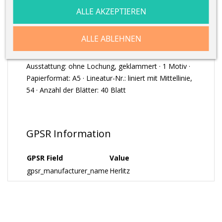
ARTIKELDETAILS
ALLE AKZEPTIEREN
ALLE ABLEHNEN
Schulheft , Vokabelheft (3-spaltig) · holzfreies
Papier,FSC Mixed,CO2 neutral, 80 g/m² ·
Ausstattung: ohne Lochung, geklammert · 1 Motiv ·
Papierformat: A5 · Lineatur-Nr.: liniert mit Mittellinie,
54 · Anzahl der Blätter: 40 Blatt
GPSR Information
GPSR Field
Value
gpsr_manufacturer_name
Herlitz