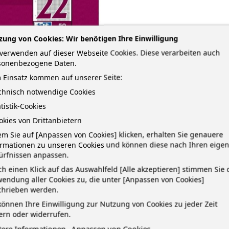
zung von Cookies: Wir benötigen Ihre Einwilligung
verwenden auf dieser Webseite Cookies. Diese verarbeiten auch
sonenbezogene Daten.
 Einsatz kommen auf unserer Seite:
echnisch notwendige Cookies
atistik-Cookies
okies von Drittanbietern
m Sie auf [Anpassen von Cookies] klicken, erhalten Sie genauere
ormationen zu unseren Cookies und können diese nach Ihren eige
ürfnissen anpassen.
h einen Klick auf das Auswahlfeld [Alle akzeptieren] stimmen Sie 
TAILS
endung aller Cookies zu, die unter [Anpassen von Cookies]
chrieben werden.
können Ihre Einwilligung zur Nutzung von Cookies zu jeder Zeit
t · 4-fach-Lochung · seidenglattes Optik Paper 90 g/m² · Format: A4 · L
ern oder widerrufen.
atur besitzt eine Kopfzeile zum Eintragen des Namen, der Klasse, des D
tere Informationen
Anpassen von Cookies