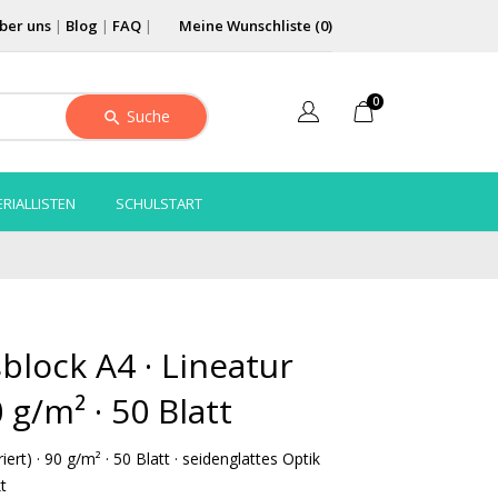
ber uns
|
Blog
|
FAQ
|
Meine Wunschliste (
0
)
0
Suche
RIALLISTEN
SCHULSTART
block A4 · Lineatur
0 g/m² · 50 Blatt
iert) · 90 g/m² · 50 Blatt · seidenglattes Optik
t