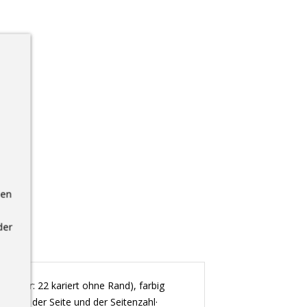
nen
der
ineatur: 22 kariert ohne Rand), farbig
atums, der Seite und der Seitenzahl·