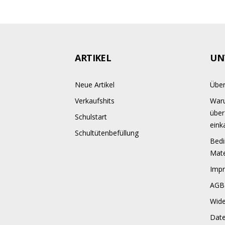
ARTIKEL
UN
Neue Artikel
Über
Verkaufshits
Waru
über
Schulstart
eink
Schultütenbefüllung
Bedi
Mate
Imp
AGB
Wide
Dat