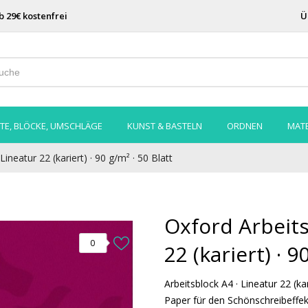
b 29€ kostenfrei
Ü
TE, BLÖCKE, UMSCHLÄGE
KUNST & BASTELN
ORDNEN
MATE
ineatur 22 (kariert) · 90 g/m² · 50 Blatt
Oxford Arbeits
0
22 (kariert) · 9
Arbeitsblock A4 · Lineatur 22 (kar
Paper für den Schönschreibeffek