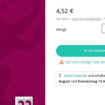
4,52 €
zzgl. Versandkosten
inkl. MwSt.
Menge
IN DEN WAREN

Nur noch wenige Teile ve
Sofort kaufen
und erhalt
August
und
Donnerstag 13 