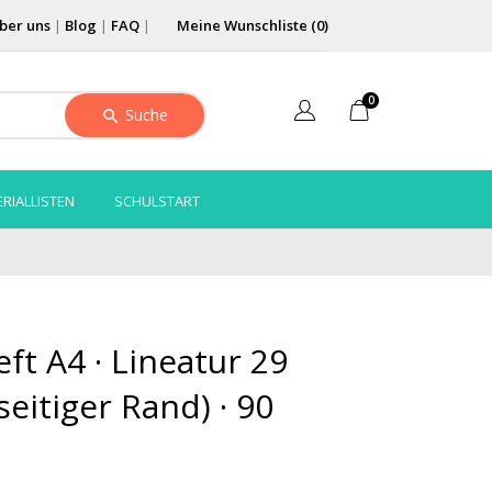
ber uns
|
Blog
|
FAQ
|
Meine Wunschliste (
0
)
0
Suche
RIALLISTEN
SCHULSTART
ft A4 · Lineatur 29
dseitiger Rand) · 90