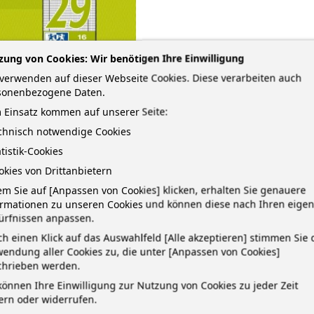
zung von Cookies: Wir benötigen Ihre Einwilligung
verwenden auf dieser Webseite Cookies. Diese verarbeiten auch
sonenbezogene Daten.
 Einsatz kommen auf unserer Seite:
echnisch notwendige Cookies
atistik-Cookies
okies von Drittanbietern
m Sie auf [Anpassen von Cookies] klicken, erhalten Sie genauere
ormationen zu unseren Cookies und können diese nach Ihren eige
ürfnissen anpassen.
h einen Klick auf das Auswahlfeld [Alle akzeptieren] stimmen Sie 
TAILS
endung aller Cookies zu, die unter [Anpassen von Cookies]
chrieben werden.
können Ihre Einwilligung zur Nutzung von Cookies zu jeder Zeit
apier (Optik Paper), 90 g/m² · geklammert · runde Ecken verhindern 'E
ern oder widerrufen.
iert, beidseitiger Rand) · Anzahl Blatt: 16 · Farbe/Motiv Einband: ani