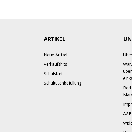
ARTIKEL
UN
Neue Artikel
Über
Verkaufshits
Waru
über
Schulstart
eink
Schultütenbefüllung
Bedi
Mate
Imp
AGB
Wide