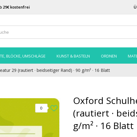
b 29€ kostenfrei
Ü
TE, BLÖCKE, UMSCHLÄGE
KUNST & BASTELN
ORDNEN
MATE
atur 29 (rautiert · beidseitiger Rand) · 90 g/m² · 16 Blatt
Oxford Schulhe
0
(rautiert · bei
g/m² · 16 Blatt