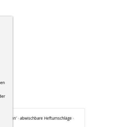
nen
der
selsohren' · abwischbare Heftumschläge ·
sgrün