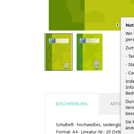
Nut
Wir 
per
Zum
- T
- St
- Co
Inde
Inf
Bed
Durc
BESCHREIBUNG
ARTIKELDE
Verw
bes
Sie 
Schulheft · hochweißes, seidenglattes P
änd
Format: A4 · Lineatur-Nr.: 29 (5x9mm raut