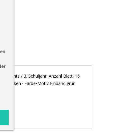
nen
der
nd rechts / 3. Schuljahr· Anzahl Blatt: 16
eter Ecken · Farbe/Motiv Einband:grün