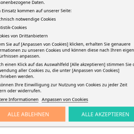
sonenbezogene Daten.
 Einsatz kommen auf unserer Seite:
echnisch notwendige Cookies
atistik-Cookies
okies von Drittanbietern
m Sie auf [Anpassen von Cookies] klicken, erhalten Sie genauere
ormationen zu unseren Cookies und können diese nach Ihren eige
TAILS
ürfnissen anpassen.
h einen Klick auf das Auswahlfeld [Alle akzeptieren] stimmen Sie 
endung aller Cookies zu, die unter [Anpassen von Cookies]
ß, seidenglatt · geklammert · Format: A4 · Lineatur-Nr.: 3R, weißer Ra
chrieben werden.
redelte, abwischbare Heftumschläge · Keine Eselsohren dank abgerund
können Ihre Einwilligung zur Nutzung von Cookies zu jeder Zeit
ern oder widerrufen.
tere Informationen
Anpassen von Cookies
ALLE ABLEHNEN
ALLE AKZEPTIEREN