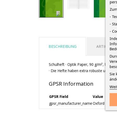
per
Zum
- T
- St
- Co
Inde
Inf
BESCHREIBUNG
ARTIKELDE
Bed
Durc
Verw
Schulheft · Optik Paper, 90 g/m², hochwei
bes
· Die Hefte haben extra robuste und ve
Sie 
änd
GPSR Information
Wei
GPSR Field
Value
gpsr_manufacturer_name
Oxford