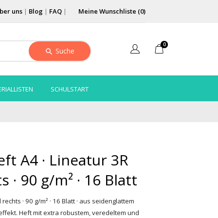
ber uns
|
Blog
|
FAQ
|
Meine Wunschliste (
0
)
0
Suche
RIALLISTEN
SCHULSTART
ft A4 · Lineatur 3R
 · 90 g/m² · 16 Blatt
 rechts · 90 g/m² · 16 Blatt · aus seidenglattem
ffekt. Heft mit extra robustem, veredeltem und