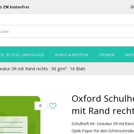
b 29€ kostenfrei
Ü
TE, BLÖCKE, UMSCHLÄGE
KUNST & BASTELN
ORDNEN
MATE
eatur 3R mit Rand rechts · 90 g/m² · 16 Blatt
Oxford Schulhe
0
mit Rand rechts
Schulheft A4 · Lineatur 3R mit Rand
Optik Paper für den Schönschreibe