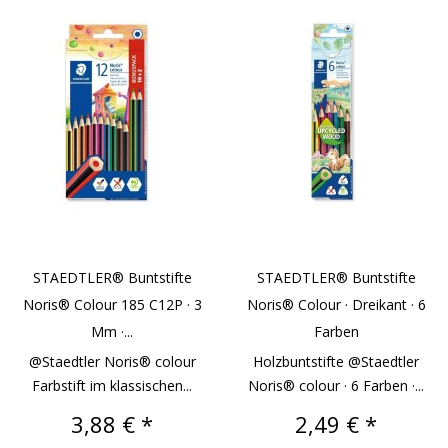
STAEDTLER® Buntstifte
STAEDTLER® Buntstifte
Noris® Colour 185 C12P · 3
Noris® Colour · Dreikant · 6
Mm ·...
Farben
@Staedtler Noris® colour
Holzbuntstifte @Staedtler
Farbstift im klassischen...
Noris® colour · 6 Farben ·...
Preis
Preis
3,88 € *
2,49 € *