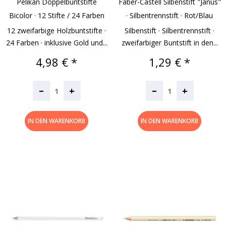
Pelikan Doppelbuntstifte
Faber-Castell Silbenstift "Janus"
Bicolor · 12 Stifte / 24 Farben
· Silbentrennstift · Rot/blau
12 zweifarbige Holzbuntstifte ·
Silbenstift · Silbentrennstift ·
24 Farben · inklusive Gold und...
zweifarbiger Buntstift in den...
Preis
Preis
4,98 € *
1,29 € *
–
–
+
+
IN DEN WARENKORB
IN DEN WARENKORB