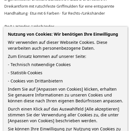
Dreikantform mit rutschfeste Griffmulden für eine entspannte
Handhaltung · Etui mit 6 Farben · für Rechts-/Linkshänder
Re/Li-Händer: Linkshänder
Nutzung von Cookies: Wir benötigen Ihre Einwilligung
Wir verwenden auf dieser Webseite Cookies. Diese
verarbeiten auch personenbezogene Daten.
8,88 €
Zum Einsatz kommen auf unserer Seite:
zzgl. Versandkosten
*
inkl. MwSt.
Lieferung in 2-5 Werktagen*
- Technisch notwendige Cookies
- Statistik-Cookies
Menge
- Cookies von Drittanbietern
Indem Sie auf [Anpassen von Cookies] klicken, erhalten
Sie genauere Informationen zu unseren Cookies und
können diese nach Ihren eigenen Bedürfnissen anpassen.
IN DEN WARENKORB
0
Durch einen Klick auf das Auswahlfeld [Alle akzeptieren]
stimmen Sie der Verwendung aller Cookies zu, die unter

Nur noch wenige Teile verfügbar
[Anpassen von Cookies] beschrieben werden.
Sie können Ihre Einwilligung zur Nutzung von Cookies zu