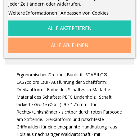
jeder Zeit ändern oder widerrufen.
Weitere Informationen
Anpassen von Cookies
ALLE AKZEPTIEREN
BESCHREIBUNG
ALLE ABLEHNEN
ARTIKELDETAILS
Ergonomischer Dreikant-Buntstift STABILO®
EASYcolors Etui · Ausführung der Schaftform:
Dreikantform · Farbe des Schaftes: in Malfarbe ·
Material des Schaftes: PEFC Lindenholz · Schaft
lackiert · Größe (Ø x L): 9 x 175 mm · für
Rechts-/Linkshänder - sichtbar durch roten Farbcode
am Stiftende. Dreikantform und rutschfeste
Griffmulden für eine entspannte Handhaltung · aus
Holz aus nachhaltiger Waldwirtschaft · mit